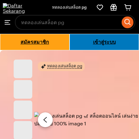
ทดลอง
ทดลองเล่นสล็อต pg
Skip
เล่น
to
Search
Browse
สล็อต
ontent
for
pg
items
or
สมัครสมาชิก
เข้าสู่ระบบ
shops
ทดลองเล่นสล็อต pg