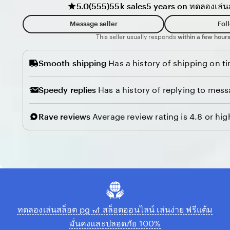
5.0
(555)
55k sales
5 years on ทดลองเล่น
r
i
i
e
Message seller
Fol
l
w
This seller usually responds
within a few hours
l
b
o
Smooth shipping
Has a history of shipping on t
y
C
Speedy replies
Has a history of replying to mess
o
n
Rave reviews
Average review rating is 4.8 or hig
n
y
ทดลองเล่นสล็อต pg 🎢 สล็อตออนไลน์ เล่นง่าย ฟรีแต้ม
มั่นคงและปลอดภัย 100%