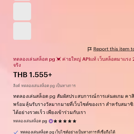
Report this item 
ทดลองเล่นสล็อต pg 💓 ค่ายใหญ่ APIแท้ เว็บสล็อตมาแรง 
จริง
Price:
THB 1.555+
ลิงค์ ทดลองเล่นสล็อต pg เป็นทางการ
ทดลองเล่นสล็อต pg สัมผัสประสบการณ์การเล่นดเกม คาสิโน
พร้อมลุ้นรับรางวัลมากมายที่เว็บไซต์ของเรา สำหรับสมาชิ
ได้อย่างรวดเร็ว เพียงเข้าร่วมกับเรา
5
ทดลองเล่นสล็อต pg
out
of
ทดลองเล่นสล็อต pg เว็บไซต์อย่างเป็นทางการที่เชื่อถือได้