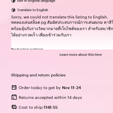
See in original language
Translate to English
Sorry, we could not translate this listing to English.
ทดลองเล่นสล็อต pg สัมผัสประสบการณ์การเล่นดเกม คาสิโนอ
พร้อมลุ้นรับรางวัลมากมายที่เว็บไซต์ของเรา สำหรับสมาชิก
ได้อย่างรวดเร็ว เพียงเข้าร่วมกับเรา
Production partners
Learn more about this item
ทดลองเล่นสล็อต pg makes this item with help from
Paperworks, The Netherlands
View all
Shipping and return policies
Order today to get by
Nov 11-24
Returns accepted
within 14 days
Cost to ship:
THB
55