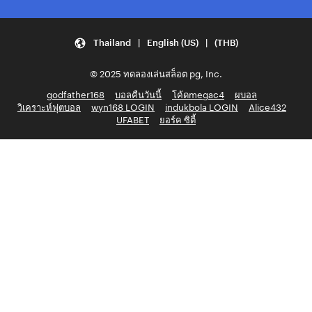
Thailand | English (US) | (THB)
© 2025 ทดลองเล่นสล็อต pg, Inc.
godfather168
บอลคืนวันนี้
โค้ดmegac4
ผบอล
วิเคราะห์ฟุตบอล
wyn168 LOGIN
indukbola LOGIN
Alice432
UFABET
ยอร์ค ซิตี้