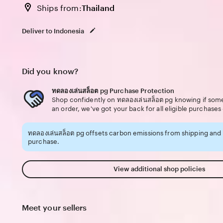
Ships from:
Thailand
Deliver to Indonesia
Did you know?
ทดลองเล่นสล็อต pg Purchase Protection
Shop confidently on ทดลองเล่นสล็อต pg knowing if som
an order, we've got your back for all eligible purchase
ทดลองเล่นสล็อต pg offsets carbon emissions from shipping and
purchase.
View additional shop policies
Meet your sellers