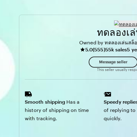
n
h
a
e
g
e
u
w
r
w
r
b
e
a
y
ทดลองเล่
v
M
k
i
Owned by ทดลองเล่นสล็
a
l
e
5.0
(555)
55k sales
5 ye
r
y
w
i
Message seller
b
a
This seller usually res
y
G
C
r
o
i
n
Smooth shipping
Has a
Speedy replie
l
n
history of shipping on time
of replying t
l
y
with tracking.
quickly.
o