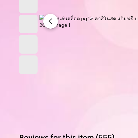
Reviews for this item (555)