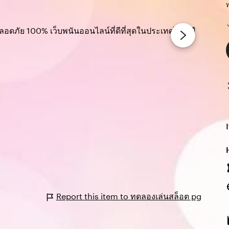
Report this item to ทดลองเล่นสล็อต pg