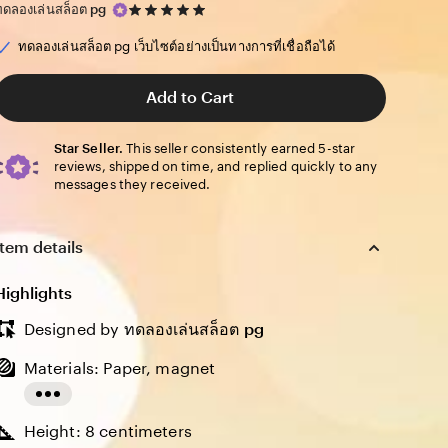
5
ทดลองเล่นสล็อต pg
out
of
ทดลองเล่นสล็อต pg เว็บไซต์อย่างเป็นทางการที่เชื่อถือได้
5
stars
Add to Cart
Star Seller.
This seller consistently earned 5-star
reviews, shipped on time, and replied quickly to any
messages they received.
Item details
Highlights
Designed by
ทดลองเล่นสล็อต pg
Materials: Paper, magnet
Read
Height: 8 centimeters
the