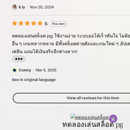
a
v
i
k ly
Nov 20, 2024
c
i
s
y
e
5
t
5
This item
out
T
w
i
of
ทดลองเล่นสล็อต pg ใช้งานง่าย ระบบออโต้เร็วทันใจ ไม่ต
5
h
b
n
stars
อื่น ๆ เกมหลากหลาย มีทั้งสล็อตค่ายดังและเกมใหม่ ๆ อัป
e
y
g
เพลิน แถมได้เงินจริงอีกต่างหาก!
w
L
r
a
e
L
u
v
i
Conny
Mar 5, 2025
r
i
s
See in original language
a
e
t
M
w
i
View all reviews for this item
a
b
n
r
y
g
i
k
r
ทดลองเล่นสล็อต pg
a
l
e