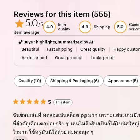
Reviews for this item (555)
5.0
/5
Item
Custo
4.9
4.9
5.0
Shipping
quality
servi
item average
Buyer highlights, summarized by AI
Beautiful
Fast shipping
Great quality
Happy custo
As described
Great product
Looks great
Filter
Quality (10)
Shipping & Packaging (6)
Appearance (5)
by
category
5
5
This item
out
of
ฉันชอบเล่นที่ ทดลองเล่นสล็อต pg มาก เพราะแต่ละเกมมี
5
stars
ที่สำคัญคือแตกบ่อยจริง ๆ! เล่นไม่ถึงสิบสปินก็ได้โบนัสให
ไวมาก ใช้ทรูมันนี่ได้ด้วย สะดวกสุด ๆ