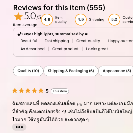
Reviews for this item (555)
5.0
/5
Item
Custo
4.9
4.9
5.0
Shipping
quality
servi
item average
Buyer highlights, summarized by AI
Beautiful
Fast shipping
Great quality
Happy custo
As described
Great product
Looks great
Filter
Quality (10)
Shipping & Packaging (6)
Appearance (5)
by
category
5
5
This item
out
of
ฉันชอบเล่นที่ ทดลองเล่นสล็อต pg มาก เพราะแต่ละเกมมี
5
stars
ที่สำคัญคือแตกบ่อยจริง ๆ! เล่นไม่ถึงสิบสปินก็ได้โบนัสให
ไวมาก ใช้ทรูมันนี่ได้ด้วย สะดวกสุด ๆ
L