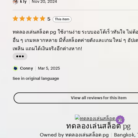
a
v
i
k ly
Nov 20, 2024
c
i
s
y
e
5
t
5
This item
out
T
w
i
of
ทดลองเล่นสล็อต pg ใช้งานง่าย ระบบออโต้เร็วทันใจ ไม่ต
5
h
b
n
stars
อื่น ๆ เกมหลากหลาย มีทั้งสล็อตค่ายดังและเกมใหม่ ๆ อัป
e
y
g
เพลิน แถมได้เงินจริงอีกต่างหาก!
w
L
r
a
e
L
u
v
i
Conny
Mar 5, 2025
r
i
s
See in original language
a
e
t
M
w
i
View all reviews for this item
a
b
n
r
y
g
i
k
r
ทดลองเล่นสล็อต pg
a
l
e
G
y
Owned by ทดลองเล่นสล็อต pg
|
Bangkok, 
v