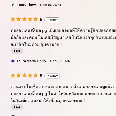
i
Tracy Thew
Dec 16, 2024
s
5
t
5
This item
out
i
of
ทดลองเล่นสล็อต pg เป็นเว็บสล็อตที่ให้ความรู้สึกปลอดภัยแล
5
n
stars
มือถือและคอม ไม่เคยมีปัญหาเลย โบนัสแจกทุกวัน แถมยัง
g
สมาชิกใหม่ด้วย คุ้มค่ามาก ๆ
r
e
L
v
i
Laura Maria Grillo
Dec 6, 2024
i
s
e
5
t
5
This item
out
w
i
of
ตอนแรกไม่เชื่อว่าจะแตกง่ายขนาดนี้ แต่พอลองเล่นดูแล้วต
5
b
n
stars
ทดลองเล่นสล็อต pg ไม่ทำให้ผิดหวัง แจ็กพอตออกบ่อยมาก 
y
g
ในวันเดียว แนะนำให้เพื่อนทุกคนลองเลย!
T
r
r
e
L