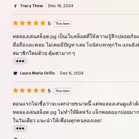
i
Tracy Thew
Dec 16, 2024
s
5
t
5
This item
out
i
of
ทดลองเล่นสล็อต pg เป็นเว็บสล็อตที่ให้ความรู้สึกปลอดภัยแล
5
n
stars
มือถือและคอม ไม่เคยมีปัญหาเลย โบนัสแจกทุกวัน แถมยัง
g
สมาชิกใหม่ด้วย คุ้มค่ามาก ๆ
r
e
L
v
i
Laura Maria Grillo
Dec 6, 2024
i
s
e
5
t
5
This item
out
w
i
of
ตอนแรกไม่เชื่อว่าจะแตกง่ายขนาดนี้ แต่พอลองเล่นดูแล้วต
5
b
n
stars
ทดลองเล่นสล็อต pg ไม่ทำให้ผิดหวัง แจ็กพอตออกบ่อยมาก 
y
g
ในวันเดียว แนะนำให้เพื่อนทุกคนลองเลย!
T
r
r
e
L