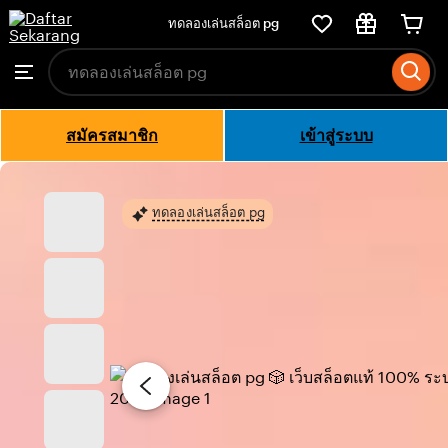
ทดลอง
ทดลองเล่นสล็อต pg
Skip
เล่น
to
Search
Browse
สล็อต
ontent
for
pg
items
or
สมัครสมาชิก
เข้าสู่ระบบ
shops
ทดลองเล่นสล็อต pg