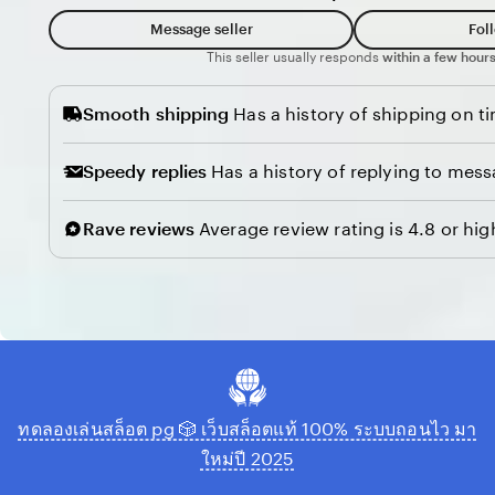
i
e
Message seller
Fol
l
w
This seller usually responds
within a few hours
l
b
o
Smooth shipping
Has a history of shipping on t
y
C
Speedy replies
Has a history of replying to mess
o
n
Rave reviews
Average review rating is 4.8 or hig
n
y
ทดลองเล่นสล็อต pg 🎲 เว็บสล็อตแท้ 100% ระบบถอนไว มา
ใหม่ปี 2025