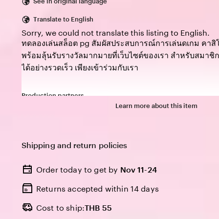
See in original language
Translate to English
Sorry, we could not translate this listing to English.
ทดลองเล่นสล็อต pg สัมผัสประสบการณ์การเล่นดเกม คาสิโนอ
พร้อมลุ้นรับรางวัลมากมายที่เว็บไซต์ของเรา สำหรับสมาชิก
ได้อย่างรวดเร็ว เพียงเข้าร่วมกับเรา
Production partners
Learn more about this item
ทดลองเล่นสล็อต pg makes this item with help from
Paperworks, The Netherlands
View all
Shipping and return policies
Order today to get by
Nov 11-24
Returns accepted
within 14 days
Cost to ship:
THB
55