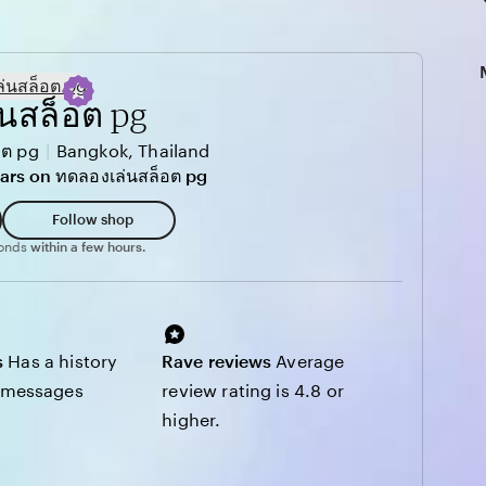
นสล็อต pg
อต pg
|
Bangkok, Thailand
ars on ทดลองเล่นสล็อต pg
Follow shop
ponds
within a few hours.
s
Has a history
Rave reviews
Average
o messages
review rating is 4.8 or
higher.