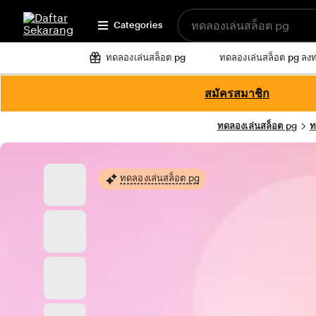
Skip
Search
ทดลอง
to
Categories
for
เล่น
Content
items
สล็อต
or
ทดลองเล่นสล็อต pg
ทดลองเล่นสล็อต pg ลงท
pg
shops
สมัครสมาชิก
ทดลองเล่นสล็อต pg
ท
ทดลองเล่นสล็อต pg