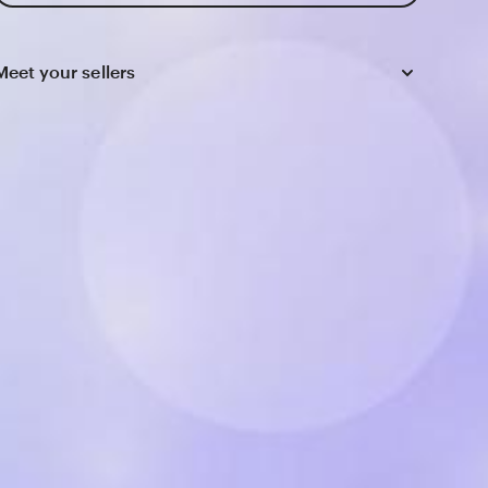
Meet your sellers