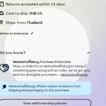
Returns accepted
within 14 days
Cost to ship:
THB
55
Ships from:
Thailand
eliver to Indonesia
Did you know?
ทดลองเล่นสล็อต pg Purchase Protection
Shop confidently on ทดลองเล่นสล็อต pg knowing if
something goes wrong with an order, we've got your
back for all eligible purchases —
ทดลองเล่นสล็อต pg
ทดลองเล่นสล็อต pg offsets carbon emissions from
shipping and packaging on this purchase.
View additional shop policies