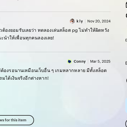
k ly
Nov 20, 2024
วต้องยอมรับเลยว่า ทดลองเล่นสล็อต pg ไม่ทำให้ผิดหวัง
นะนำให้เพื่อนทุกคนลองเลย!
D
Conny
Mar 5, 2025
่ต้องรอนานเหมือนเว็บอื่น ๆ เกมหลากหลาย มีทั้งสล็อต
มได้เงินจริงอีกต่างหาก!
ws for this item