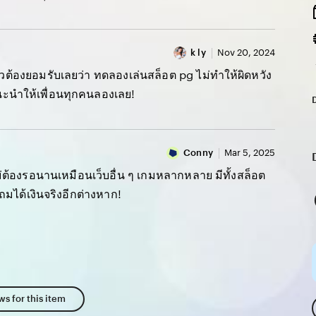
k ly
Nov 20, 2024
วต้องยอมรับเลยว่า ทดลองเล่นสล็อต pg ไม่ทำให้ผิดหวัง
นะนำให้เพื่อนทุกคนลองเลย!
D
Conny
Mar 5, 2025
่ต้องรอนานเหมือนเว็บอื่น ๆ เกมหลากหลาย มีทั้งสล็อต
มได้เงินจริงอีกต่างหาก!
ws for this item