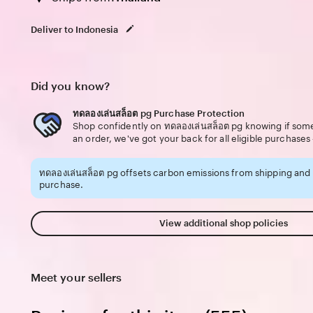
Deliver to Indonesia
Did you know?
ทดลองเล่นสล็อต pg Purchase Protection
Shop confidently on ทดลองเล่นสล็อต pg knowing if som
an order, we've got your back for all eligible purchase
ทดลองเล่นสล็อต pg offsets carbon emissions from shipping and
purchase.
View additional shop policies
Meet your sellers