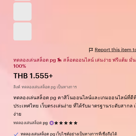
Report this item 
ทดลองเล่นสล็อต pg 🎠 สล็อตออนไลน์ เล่นง่าย ฟรีแต้ม ม
100%
Price:
THB 1.555+
ลิงค์ ทดลองเล่นสล็อต pg เป็นทางการ
ทดลองเล่นสล็อต pg คาสิโนออนไลน์และเกมออนไลน์ที่ดีที่
ประเทศไทย เว็บตรงเล่นง่าย ที่ได้รับมาตรฐานระดับสากล 
ง่าย
5
ทดลองเล่นสล็อต pg
out
of
ทดลองเล่นสล็อต pg เว็บไซต์อย่างเป็นทางการที่เชื่อถือได้