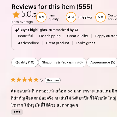
Reviews for this item (555)
5.0
/5
Item
Custo
4.9
4.9
5.0
Shipping
quality
servi
item average
Buyer highlights, summarized by AI
Beautiful
Fast shipping
Great quality
Happy custo
As described
Great product
Looks great
Filter
Quality (10)
Shipping & Packaging (6)
Appearance (5)
by
category
5
5
This item
out
of
ฉันชอบเล่นที่ ทดลองเล่นสล็อต pg มาก เพราะแต่ละเกมมี
5
stars
ที่สำคัญคือแตกบ่อยจริง ๆ! เล่นไม่ถึงสิบสปินก็ได้โบนัสให
ไวมาก ใช้ทรูมันนี่ได้ด้วย สะดวกสุด ๆ
L