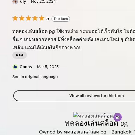
a
v
i
k ly
Nov 20, 2024
c
i
s
y
e
5
t
5
This item
out
T
w
i
of
ทดลองเล่นสล็อต pg ใช้งานง่าย ระบบออโต้เร็วทันใจ ไม่ต
5
h
b
n
stars
อื่น ๆ เกมหลากหลาย มีทั้งสล็อตค่ายดังและเกมใหม่ ๆ อัป
e
y
g
เพลิน แถมได้เงินจริงอีกต่างหาก!
w
L
r
a
e
L
u
v
i
Conny
Mar 5, 2025
r
i
s
See in original language
a
e
t
M
w
i
View all reviews for this item
a
b
n
r
y
g
i
k
r
ทดลองเล่นสล็อต pg
a
l
e
G
y
Owned by ทดลองเล่นสล็อต pg
|
Bangkok, 
v