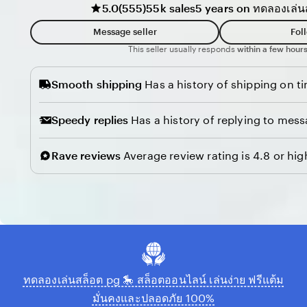
5.0
(555)
55k sales
5 years on ทดลองเล่น
r
i
i
e
Message seller
Fol
l
w
This seller usually responds
within a few hours
l
b
o
Smooth shipping
Has a history of shipping on t
y
C
Speedy replies
Has a history of replying to mess
o
n
Rave reviews
Average review rating is 4.8 or hig
n
y
ทดลองเล่นสล็อต pg 🎠 สล็อตออนไลน์ เล่นง่าย ฟรีแต้ม
มั่นคงและปลอดภัย 100%