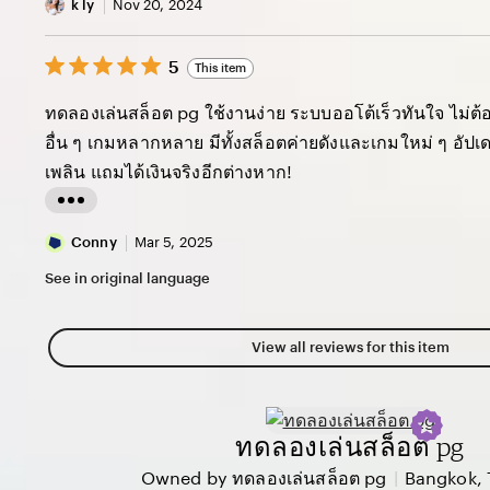
a
v
i
k ly
Nov 20, 2024
c
i
s
y
e
5
t
5
This item
out
T
w
i
of
ทดลองเล่นสล็อต pg ใช้งานง่าย ระบบออโต้เร็วทันใจ ไม่ต
5
h
b
n
stars
อื่น ๆ เกมหลากหลาย มีทั้งสล็อตค่ายดังและเกมใหม่ ๆ อัป
e
y
g
เพลิน แถมได้เงินจริงอีกต่างหาก!
w
L
r
a
e
L
u
v
i
Conny
Mar 5, 2025
r
i
s
See in original language
a
e
t
M
w
i
View all reviews for this item
a
b
n
r
y
g
i
k
r
ทดลองเล่นสล็อต pg
a
l
e
G
y
Owned by ทดลองเล่นสล็อต pg
|
Bangkok, 
v