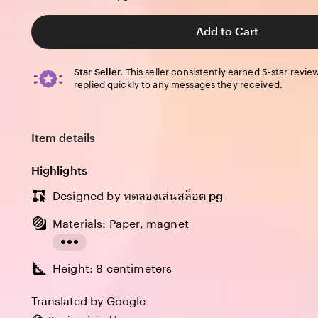
5
stars
Add to Cart
Star Seller.
This seller consistently earned 5-star revie
replied quickly to any messages they received.
Item details
Highlights
Designed by
ทดลองเล่นสล็อต pg
Materials: Paper, magnet
Read
Height: 8 centimeters
the
full
Translated by Google
description