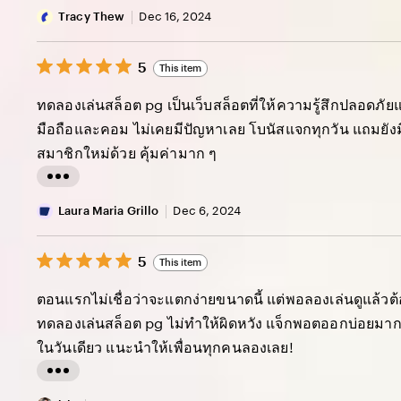
i
Tracy Thew
Dec 16, 2024
s
5
t
5
This item
out
i
of
ทดลองเล่นสล็อต pg เป็นเว็บสล็อตที่ให้ความรู้สึกปลอดภัยแล
5
n
stars
มือถือและคอม ไม่เคยมีปัญหาเลย โบนัสแจกทุกวัน แถมยัง
g
สมาชิกใหม่ด้วย คุ้มค่ามาก ๆ
r
e
L
v
i
Laura Maria Grillo
Dec 6, 2024
i
s
e
5
t
5
This item
out
w
i
of
ตอนแรกไม่เชื่อว่าจะแตกง่ายขนาดนี้ แต่พอลองเล่นดูแล้วต
5
b
n
stars
ทดลองเล่นสล็อต pg ไม่ทำให้ผิดหวัง แจ็กพอตออกบ่อยมาก 
y
g
ในวันเดียว แนะนำให้เพื่อนทุกคนลองเลย!
T
r
r
e
L