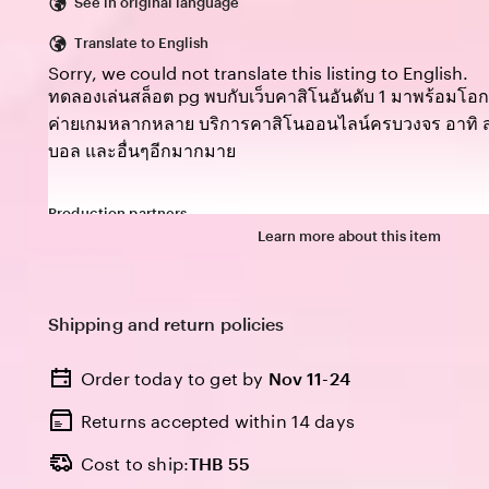
See in original language
Translate to English
Sorry, we could not translate this listing to English.
ทดลองเล่นสล็อต pg พบกับเว็บคาสิโนอันดับ 1 มาพร้อมโอ
ค่ายเกมหลากหลาย บริการคาสิโนออนไลน์ครบวงจร อาทิ ส
บอล และอื่นๆอีกมากมาย
Production partners
Learn more about this item
ทดลองเล่นสล็อต pg makes this item with help from
Paperworks, The Netherlands
View all
Shipping and return policies
Order today to get by
Nov 11-24
Returns accepted
within 14 days
Cost to ship:
THB
55