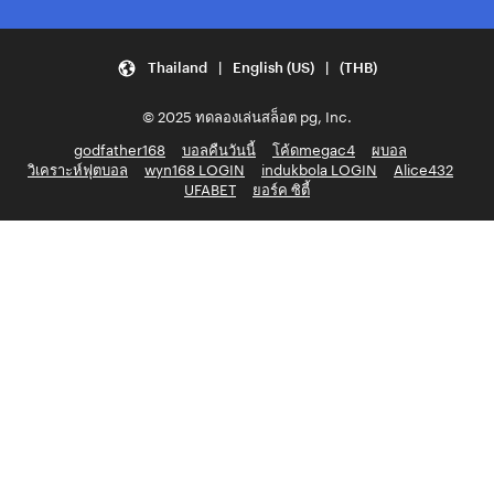
Thailand | English (US) | (THB)
© 2025 ทดลองเล่นสล็อต pg, Inc.
godfather168
บอลคืนวันนี้
โค้ดmegac4
ผบอล
วิเคราะห์ฟุตบอล
wyn168 LOGIN
indukbola LOGIN
Alice432
UFABET
ยอร์ค ซิตี้