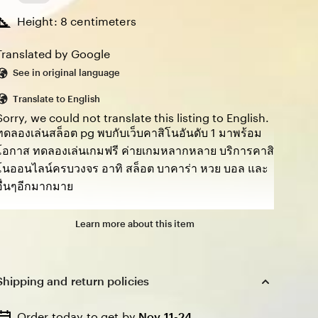
Read
Height: 8 centimeters
the
full
Translated by Google
description
See in original language
Translate to English
Sorry, we could not translate this listing to English.
ทดลองเล่นสล็อต pg พบกับเว็บคาสิโนอันดับ 1 มาพร้อม
โอกาส ทดลองเล่นเกมฟรี ค่ายเกมหลากหลาย บริการคาสิ
โนออนไลน์ครบวงจร อาทิ สล็อต บาคาร่า หวย บอล และ
อื่นๆอีกมากมาย
Learn more about this item
Production partners
ทดลองเล่นสล็อต pg makes this item with help from
Paperworks, The Netherlands
View all
Shipping and return policies
Order today to get by
Nov 11-24