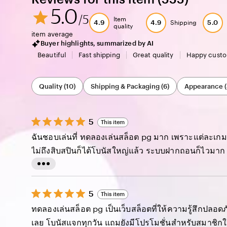
5.0
/5
Item
4.9
4.9
5.0
Shipping
quality
item average
Buyer highlights, summarized by AI
Beautiful
Fast shipping
Great quality
Happy cust
Filter
Quality (10)
Shipping & Packaging (6)
Appearance (
by
category
5
5
This item
out
ฉันชอบเล่นที่ ทดลองเล่นสล็อต pg มาก เพราะแต่ละเกมม
of
5
ไม่ถึงสิบสปินก็ได้โบนัสใหญ่แล้ว ระบบฝากถอนก็ไวมาก ใช
stars
L
i
5
5
This item
s
out
ทดลองเล่นสล็อต pg เป็นเว็บสล็อตที่ให้ความรู้สึกปลอด
of
t
5
เลย โบนัสแจกทุกวัน แถมยังมีโปรโมชั่นสำหรับสมาชิกให
i
stars