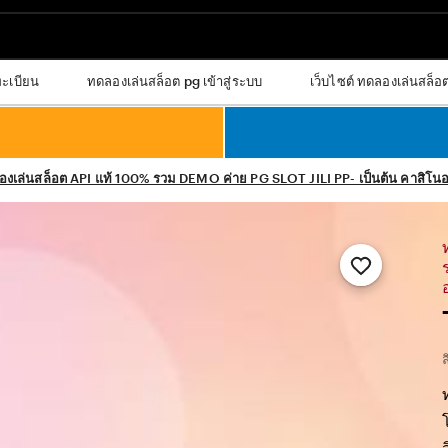
ะเบียน
ทดลองเล่นสล็อต pg เข้าสู่ระบบ
เว็บไซต์ ทดลองเล่นสล็อ
งเล่นสล็อต API แท้ 100% รวม DEMO ค่าย PG SLOT JILI PP- เป็นต้น คาสิโนออ
Add
to
Favorites
ล