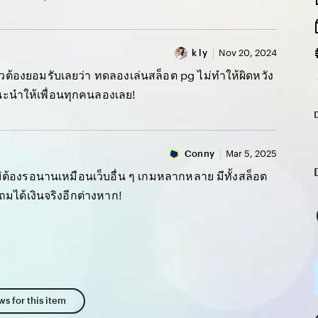
k ly
Nov 20, 2024
วต้องยอมรับเลยว่า ทดลองเล่นสล็อต pg ไม่ทำให้ผิดหวัง
นะนำให้เพื่อนทุกคนลองเลย!
D
Conny
Mar 5, 2025
่ต้องรอนานเหมือนเว็บอื่น ๆ เกมหลากหลาย มีทั้งสล็อต
มได้เงินจริงอีกต่างหาก!
ws for this item