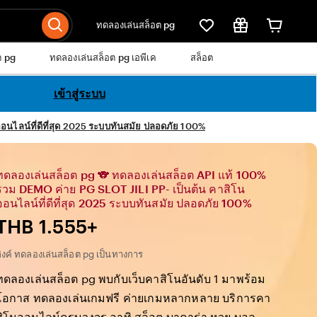
ทดลองเล่นสล็อต pg
ต pg
ทดลองเล่นสล็อต pg เอพีเค
สล็อต
เข้าสู่ระบบ
นไลน์ที่ดีที่สุด 2025 ระบบทันสมัย ปลอดภัย 100%
ทดลองเล่นสล็อต pg 🐨 ทดลองเล่นสล็อต API แท้ 100%
รวม DEMO ค่าย PG SLOT JILI PP- เป็นต้น คาสิโน
ออนไลน์ที่ดีที่สุด 2025 ระบบทันสมัย ปลอดภัย 100%
Price:
THB 1.555+
ิงค์ ทดลองเล่นสล็อต pg เป็นทางการ
ทดลองเล่นสล็อต pg พบกับเว็บคาสิโนอันดับ 1 มาพร้อม
โอกาส ทดลองเล่นเกมฟรี ค่ายเกมหลากหลาย บริการคา