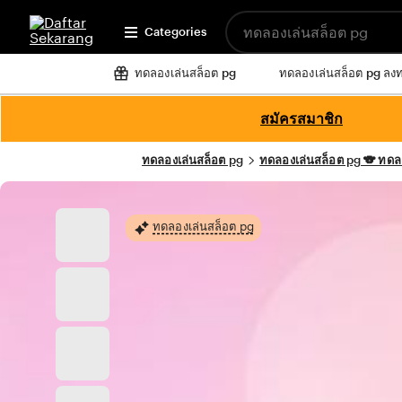
Skip
Search
ทดลอง
to
Categories
for
เล่น
Content
items
สล็อต
or
ทดลองเล่นสล็อต pg
ทดลองเล่นสล็อต pg ลงท
pg
shops
สมัครสมาชิก
ทดลองเล่นสล็อต pg
ทดลองเล่นสล็อต pg 🐨 ทดลอ
ทดลองเล่นสล็อต pg