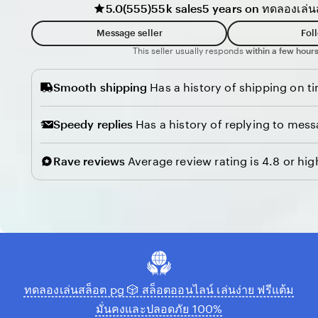
5.0
(555)
55k sales
5 years on ทดลองเล่น
r
i
i
e
Message seller
Fol
l
w
This seller usually responds
within a few hours
l
b
o
Smooth shipping
Has a history of shipping on t
y
C
Speedy replies
Has a history of replying to mess
o
n
Rave reviews
Average review rating is 4.8 or hig
n
y
ทดลองเล่นสล็อต pg 🎲 สล็อตออนไลน์ เล่นง่าย ฟรีแต้ม
มั่นคงและปลอดภัย 100%