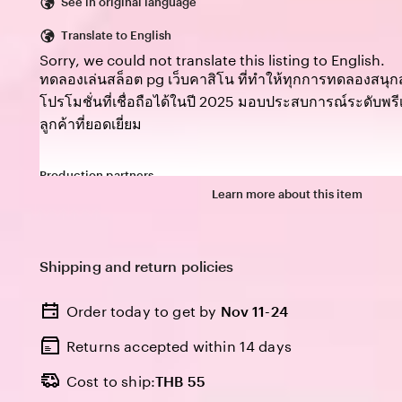
See in original language
Translate to English
Sorry, we could not translate this listing to English.
ทดลองเล่นสล็อต pg เว็บคาสิโน ที่ทำให้ทุกการทดลองสนุกส
โปรโมชั่นที่เชื่อถือได้ในปี 2025 มอบประสบการณ์ระดับพรี
ลูกค้าที่ยอดเยี่ยม
Production partners
Learn more about this item
ทดลองเล่นสล็อต pg makes this item with help from
Paperworks, The Netherlands
View all
Shipping and return policies
Order today to get by
Nov 11-24
Returns accepted
within 14 days
Cost to ship:
THB
55