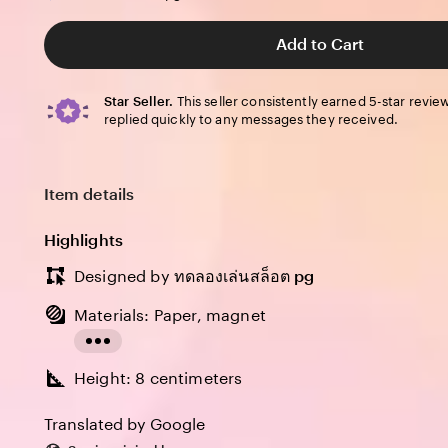
5
stars
Add to Cart
Star Seller.
This seller consistently earned 5-star revie
replied quickly to any messages they received.
Item details
Highlights
Designed by
ทดลองเล่นสล็อต pg
Materials: Paper, magnet
Read
Height: 8 centimeters
the
full
Translated by Google
description