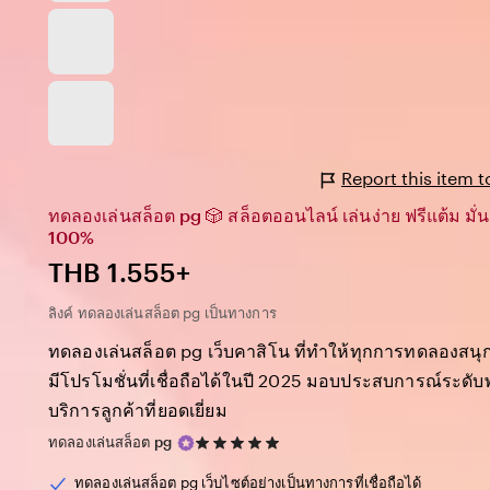
Report this item 
ทดลองเล่นสล็อต pg 🎲 สล็อตออนไลน์ เล่นง่าย ฟรีแต้ม ม
100%
Price:
THB 1.555+
ลิงค์ ทดลองเล่นสล็อต pg เป็นทางการ
ทดลองเล่นสล็อต pg เว็บคาสิโน ที่ทำให้ทุกการทดลองสนุก
มีโปรโมชั่นที่เชื่อถือได้ในปี 2025 มอบประสบการณ์ระดับ
บริการลูกค้าที่ยอดเยี่ยม
5
ทดลองเล่นสล็อต pg
out
of
ทดลองเล่นสล็อต pg เว็บไซต์อย่างเป็นทางการที่เชื่อถือได้