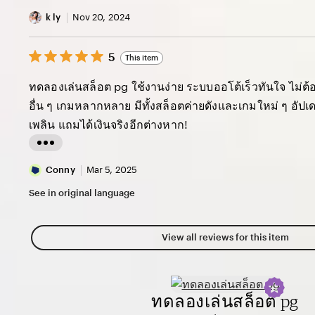
a
v
i
k ly
Nov 20, 2024
c
i
s
y
e
5
t
5
This item
out
T
w
i
of
ทดลองเล่นสล็อต pg ใช้งานง่าย ระบบออโต้เร็วทันใจ ไม่ต
5
h
b
n
stars
อื่น ๆ เกมหลากหลาย มีทั้งสล็อตค่ายดังและเกมใหม่ ๆ อัป
e
y
g
เพลิน แถมได้เงินจริงอีกต่างหาก!
w
L
r
a
e
L
u
v
i
Conny
Mar 5, 2025
r
i
s
See in original language
a
e
t
M
w
i
View all reviews for this item
a
b
n
r
y
g
i
k
r
ทดลองเล่นสล็อต pg
a
l
e