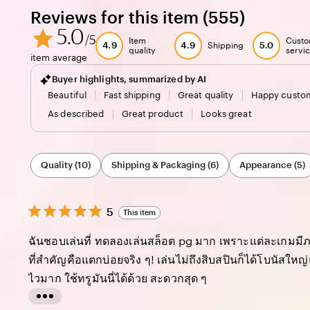
Reviews for this item (555)
5.0
/5
Item
Custo
4.9
4.9
5.0
Shipping
quality
servi
item average
Buyer highlights, summarized by AI
Beautiful
Fast shipping
Great quality
Happy custo
As described
Great product
Looks great
Filter
Quality (10)
Shipping & Packaging (6)
Appearance (5)
by
category
5
5
This item
out
of
ฉันชอบเล่นที่ ทดลองเล่นสล็อต pg มาก เพราะแต่ละเกมมี
5
stars
ที่สำคัญคือแตกบ่อยจริง ๆ! เล่นไม่ถึงสิบสปินก็ได้โบนัสให
ไวมาก ใช้ทรูมันนี่ได้ด้วย สะดวกสุด ๆ
L