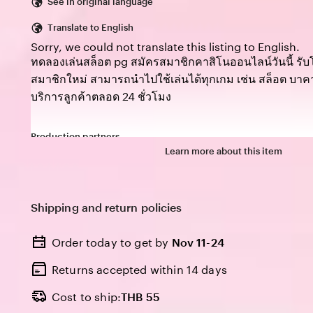
See in original language
Translate to English
Sorry, we could not translate this listing to English.
ทดลองเล่นสล็อต pg สมัครสมาชิกคาสิโนออนไลน์วันนี้ รับโ
สมาชิกใหม่ สามารถนำไปใช้เล่นได้ทุกเกม เช่น สล็อต บาคา
บริการลูกค้าตลอด 24 ชั่วโมง
Production partners
Learn more about this item
ทดลองเล่นสล็อต pg makes this item with help from
Paperworks, The Netherlands
View all
Shipping and return policies
Order today to get by
Nov 11-24
Returns accepted
within 14 days
Cost to ship:
THB
55