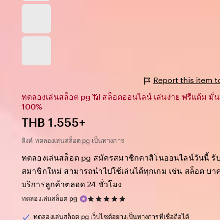
Report this item 
ทดลองเล่นสล็อต pg 📶 สล็อตออนไลน์ เล่นง่าย ฟรีแต้ม ม
100%
Price:
THB 1.555+
ลิงค์ ทดลองเล่นสล็อต pg เป็นทางการ
ทดลองเล่นสล็อต pg สมัครสมาชิกคาสิโนออนไลน์วันนี้ รับ
สมาชิกใหม่ สามารถนำไปใช้เล่นได้ทุกเกม เช่น สล็อต บาคา
บริการลูกค้าตลอด 24 ชั่วโมง
5
ทดลองเล่นสล็อต pg
out
of
ทดลองเล่นสล็อต pg เว็บไซต์อย่างเป็นทางการที่เชื่อถือได้