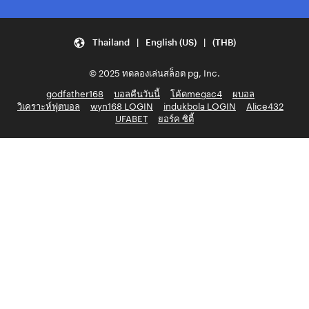
Thailand | English (US) | (THB)
© 2025 ทดลองเล่นสล็อต pg, Inc.
godfather168
บอลคืนวันนี้
โค้ดmegac4
ผบอล
วิเคราะห์ฟุตบอล
wyn168 LOGIN
indukbola LOGIN
Alice432
UFABET
ยอร์ค ซิตี้