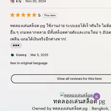
a
v
i
k ly
Nov 20, 2024
c
i
s
y
e
5
t
5
This item
out
T
w
i
of
ทดลองเล่นสล็อต pg ใช้งานง่าย ระบบออโต้เร็วทันใจ ไม่ต
5
h
b
n
stars
อื่น ๆ เกมหลากหลาย มีทั้งสล็อตค่ายดังและเกมใหม่ ๆ อัป
e
y
g
เพลิน แถมได้เงินจริงอีกต่างหาก!
w
L
r
a
e
L
u
v
i
Conny
Mar 5, 2025
r
i
s
See in original language
a
e
t
M
w
i
View all reviews for this item
a
b
n
r
y
g
i
k
r
ทดลองเล่นสล็อต pg
a
l
e
G
y
Owned by ทดลองเล่นสล็อต pg
|
Bangkok, 
v