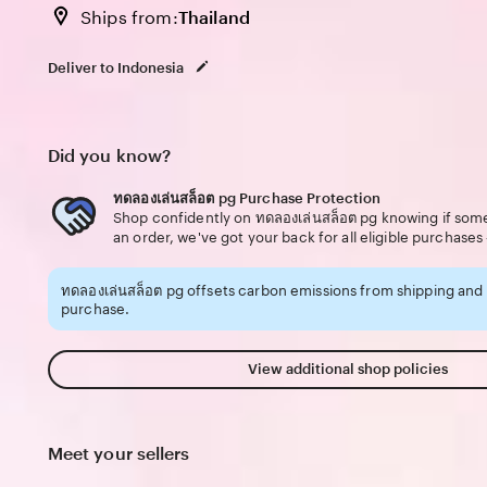
Ships from:
Thailand
Deliver to Indonesia
Did you know?
ทดลองเล่นสล็อต pg Purchase Protection
Shop confidently on ทดลองเล่นสล็อต pg knowing if som
an order, we've got your back for all eligible purchase
ทดลองเล่นสล็อต pg offsets carbon emissions from shipping and
purchase.
View additional shop policies
Meet your sellers