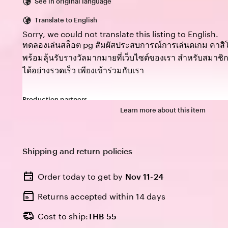
See in original language
Translate to English
Sorry, we could not translate this listing to English.
ทดลองเล่นสล็อต pg สัมผัสประสบการณ์การเล่นดเกม คาสิโนอ
พร้อมลุ้นรับรางวัลมากมายที่เว็บไซต์ของเรา สำหรับสมาชิก
ได้อย่างรวดเร็ว เพียงเข้าร่วมกับเรา
Production partners
Learn more about this item
ทดลองเล่นสล็อต pg makes this item with help from
Paperworks, The Netherlands
View all
Shipping and return policies
Order today to get by
Nov 11-24
Returns accepted
within 14 days
Cost to ship:
THB
55