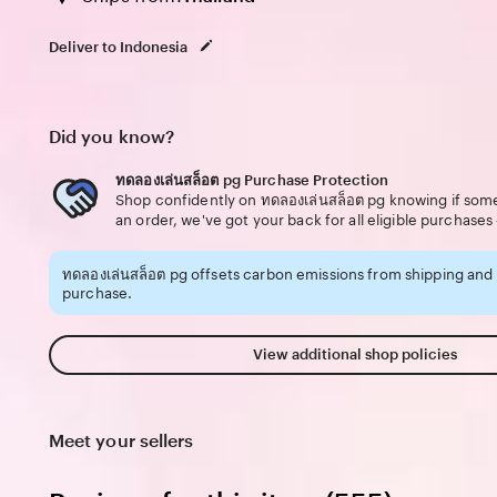
Deliver to Indonesia
Did you know?
ทดลองเล่นสล็อต pg Purchase Protection
Shop confidently on ทดลองเล่นสล็อต pg knowing if som
an order, we've got your back for all eligible purchase
ทดลองเล่นสล็อต pg offsets carbon emissions from shipping and
purchase.
View additional shop policies
Meet your sellers