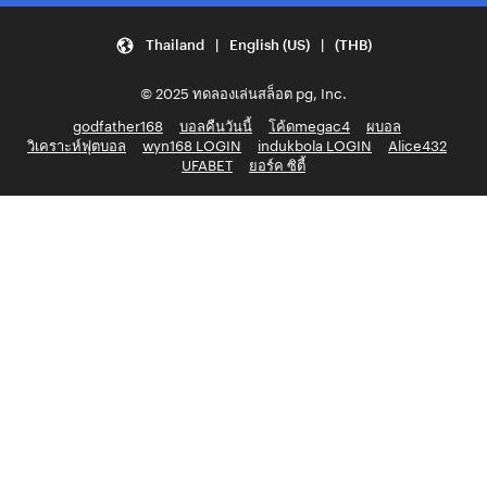
Thailand | English (US) | (THB)
© 2025 ทดลองเล่นสล็อต pg, Inc.
godfather168
บอลคืนวันนี้
โค้ดmegac4
ผบอล
วิเคราะห์ฟุตบอล
wyn168 LOGIN
indukbola LOGIN
Alice432
UFABET
ยอร์ค ซิตี้