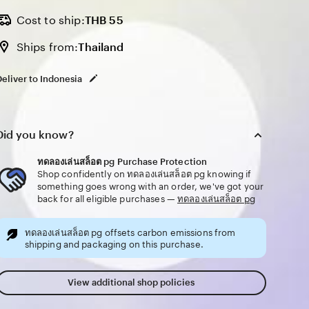
Cost to ship:
THB
55
Ships from:
Thailand
eliver to Indonesia
Did you know?
ทดลองเล่นสล็อต pg Purchase Protection
Shop confidently on ทดลองเล่นสล็อต pg knowing if
something goes wrong with an order, we've got your
back for all eligible purchases —
ทดลองเล่นสล็อต pg
ทดลองเล่นสล็อต pg offsets carbon emissions from
shipping and packaging on this purchase.
View additional shop policies