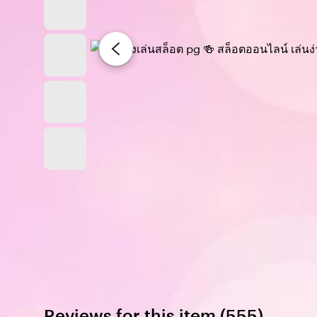
Reviews for this item (555)