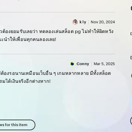
k ly
Nov 20, 2024
วต้องยอมรับเลยว่า ทดลองเล่นสล็อต pg ไม่ทำให้ผิดหวัง
D
นะนำให้เพื่อนทุกคนลองเลย!
Conny
Mar 5, 2025
่ต้องรอนานเหมือนเว็บอื่น ๆ เกมหลากหลาย มีทั้งสล็อต
มได้เงินจริงอีกต่างหาก!
ws for this item