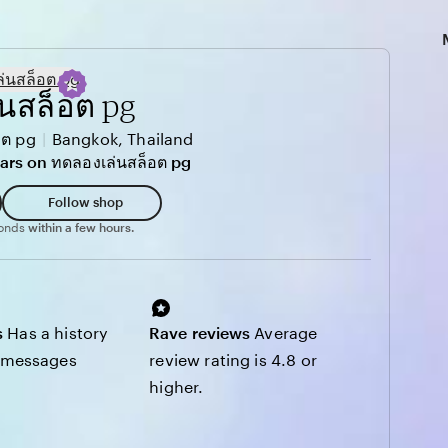
นสล็อต pg
อต pg
|
Bangkok, Thailand
ars on ทดลองเล่นสล็อต pg
Follow shop
ponds
within a few hours.
s
Has a history
Rave reviews
Average
o messages
review rating is 4.8 or
higher.