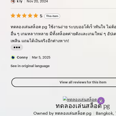
a
v
i
k ly
Nov 20, 2024
c
i
s
y
e
5
t
5
This item
out
T
w
i
of
ทดลองเล่นสล็อต pg ใช้งานง่าย ระบบออโต้เร็วทันใจ ไม่ต
5
h
b
n
stars
อื่น ๆ เกมหลากหลาย มีทั้งสล็อตค่ายดังและเกมใหม่ ๆ อัป
e
y
g
เพลิน แถมได้เงินจริงอีกต่างหาก!
w
L
r
a
e
L
u
v
i
Conny
Mar 5, 2025
r
i
s
See in original language
a
e
t
M
w
i
View all reviews for this item
a
b
n
r
y
g
i
k
r
ทดลองเล่นสล็อต pg
a
l
e
G
y
Owned by ทดลองเล่นสล็อต pg
|
Bangkok, 
v