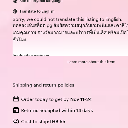
See in original language
Translate to English
Sorry, we could not translate this listing to English.
ทดลองเล่นสล็อต pg สัมผัสความสนุกกับเกมพนันและคาสิโนอ
เกมคุณภาพ รางวัลมากมายและบริการที่เป็นเลิศ พร้อมเปิด
ชั่วโมง.
Production partners
Learn more about this item
ทดลองเล่นสล็อต pg makes this item with help from
Paperworks, The Netherlands
View all
Shipping and return policies
Order today to get by
Nov 11-24
Returns accepted
within 14 days
Cost to ship:
THB
55