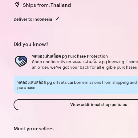
Ships from:
Thailand
Deliver to Indonesia
Did you know?
ทดลองเล่นสล็อต pg Purchase Protection
Shop confidently on ทดลองเล่นสล็อต pg knowing if som
an order, we've got your back for all eligible purchase
ทดลองเล่นสล็อต pg offsets carbon emissions from shipping and
purchase.
View additional shop policies
Meet your sellers