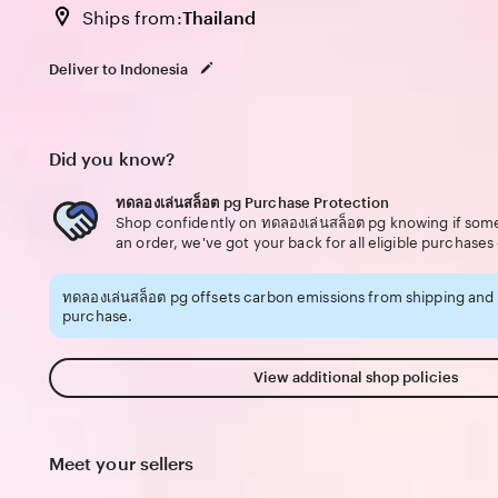
Ships from:
Thailand
Deliver to Indonesia
Did you know?
ทดลองเล่นสล็อต pg Purchase Protection
Shop confidently on ทดลองเล่นสล็อต pg knowing if som
an order, we've got your back for all eligible purchase
ทดลองเล่นสล็อต pg offsets carbon emissions from shipping and
purchase.
View additional shop policies
Meet your sellers