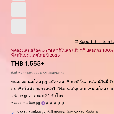
Report this item 
ทดลองเล่นสล็อต pg 📶 คาสิโนสด แต้มฟรี ปลอดภัย 100% เ
ที่สุดในประเทศไทย ปี 2025
Price:
THB 1.555+
ลิงค์ ทดลองเล่นสล็อต pg เป็นทางการ
ทดลองเล่นสล็อต pg สมัครสมาชิกคาสิโนออนไลน์วันนี้ รับ
สมาชิกใหม่ สามารถนำไปใช้เล่นได้ทุกเกม เช่น สล็อต บาคา
บริการลูกค้าตลอด 24 ชั่วโมง
5
ทดลองเล่นสล็อต pg
out
of
ทดลองเล่นสล็อต pg เว็บไซต์อย่างเป็นทางการที่เชื่อถือได้