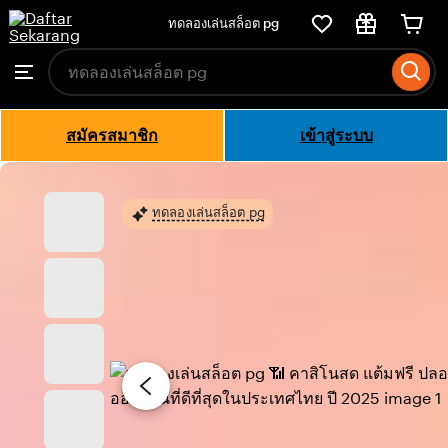
ทดลอง
ทดลองเล่นสล็อต pg
Skip
เล่น
to
Search
Browse
สล็อต
ontent
for
pg
items
or
สมัครสมาชิก
เข้าสู่ระบบ
shops
ทดลองเล่นสล็อต pg