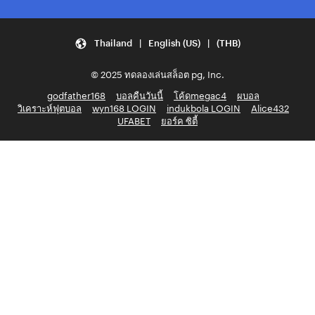
Thailand | English (US) | (THB)
© 2025 ทดลองเล่นสล็อต pg, Inc.
godfather168
บอลคืนวันนี้
โค้ดmegac4
ผบอล
วิเคราะห์ฟุตบอล
wyn168 LOGIN
indukbola LOGIN
Alice432
UFABET
ยอร์ค ซิตี้