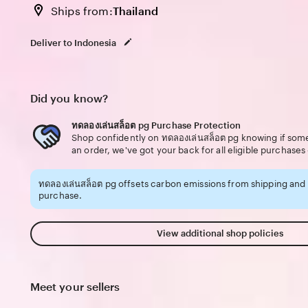
Ships from:
Thailand
Deliver to Indonesia
Did you know?
ทดลองเล่นสล็อต pg Purchase Protection
Shop confidently on ทดลองเล่นสล็อต pg knowing if som
an order, we've got your back for all eligible purchase
ทดลองเล่นสล็อต pg offsets carbon emissions from shipping and
purchase.
View additional shop policies
Meet your sellers