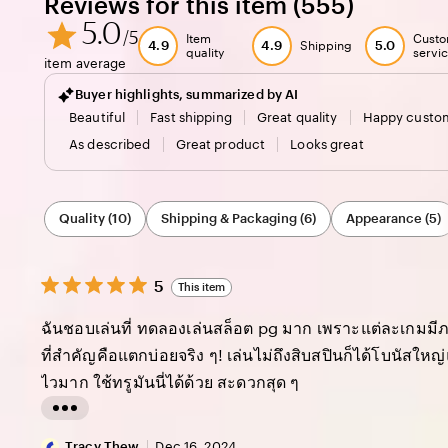
Reviews for this item (555)
5.0
/5
Item
Custo
4.9
4.9
5.0
Shipping
quality
servi
item average
Buyer highlights, summarized by AI
Beautiful
Fast shipping
Great quality
Happy custo
As described
Great product
Looks great
Filter
Quality (10)
Shipping & Packaging (6)
Appearance (5)
by
category
5
5
This item
out
of
ฉันชอบเล่นที่ ทดลองเล่นสล็อต pg มาก เพราะแต่ละเกมมี
5
stars
ที่สำคัญคือแตกบ่อยจริง ๆ! เล่นไม่ถึงสิบสปินก็ได้โบนัสให
ไวมาก ใช้ทรูมันนี่ได้ด้วย สะดวกสุด ๆ
L
i
Tracy Thew
Dec 16, 2024