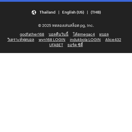
Thailand | English (US) | (THB)
© 2025 ทดลองเล่นสล็อต pg, Inc.
godfather168
บอลคืนวันนี้
โค้ดmegac4
ผบอล
วิเคราะห์ฟุตบอล
wyn168 LOGIN
indukbola LOGIN
Alice432
UFABET
ยอร์ค ซิตี้