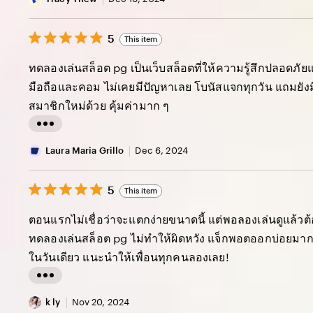
s
5
t
5
This item
out
i
of
ทดลองเล่นสล็อต pg เป็นเว็บสล็อตที่ให้ความรู้สึกปลอดภัยแล
5
n
stars
มือถือและคอม ไม่เคยมีปัญหาเลย โบนัสแจกทุกวัน แถมยัง
g
สมาชิกใหม่ด้วย คุ้มค่ามาก ๆ
r
e
L
v
i
Laura Maria Grillo
Dec 6, 2024
i
s
e
5
t
5
This item
out
w
i
of
ตอนแรกไม่เชื่อว่าจะแตกง่ายขนาดนี้ แต่พอลองเล่นดูแล้วต
5
b
n
stars
ทดลองเล่นสล็อต pg ไม่ทำให้ผิดหวัง แจ็กพอตออกบ่อยมาก 
y
g
ในวันเดียว แนะนำให้เพื่อนทุกคนลองเลย!
T
r
r
e
L
a
v
i
k ly
Nov 20, 2024