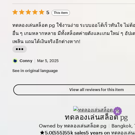
c
i
s
y
e
5
t
5
This item
out
T
w
i
of
ทดลองเล่นสล็อต pg ใช้งานง่าย ระบบออโต้เร็วทันใจ ไม่ต
5
h
b
n
stars
อื่น ๆ เกมหลากหลาย มีทั้งสล็อตค่ายดังและเกมใหม่ ๆ อัป
e
y
g
เพลิน แถมได้เงินจริงอีกต่างหาก!
w
L
r
a
e
L
u
v
i
Conny
Mar 5, 2025
r
i
s
See in original language
a
e
t
M
w
i
View all reviews for this item
a
b
n
r
y
g
i
k
r
ทดลองเล่นสล็อต pg
a
l
e
G
y
Owned by ทดลองเล่นสล็อต pg
|
Bangkok, 
v
5.0
(555)
55k sales
5 years on ทดลองเล่น
r
i