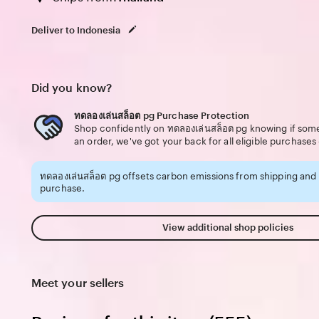
Deliver to Indonesia
Did you know?
ทดลองเล่นสล็อต pg Purchase Protection
Shop confidently on ทดลองเล่นสล็อต pg knowing if som
an order, we've got your back for all eligible purchase
ทดลองเล่นสล็อต pg offsets carbon emissions from shipping and
purchase.
View additional shop policies
Meet your sellers