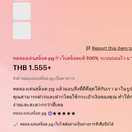
Report this item 
ทดลองเล่นสล็อต pg 🃏 เว็บสล็อตแท้ 100% ระบบถอนไว มา
Price:
THB 1.555+
ลิงค์ ทดลองเล่นสล็อต pg เป็นทางการ
ทดลองเล่นสล็อต pg แล้วมอบสิ่งที่ดีที่สุดให้กับเรา มาในร
คุณสามารถฝากและฝากโดยใช้กระเป๋าเงินของคุณ ทำให้
ง่ายและสะดวกกว่าที่เคย
5
ทดลองเล่นสล็อต pg
out
of
ทดลองเล่นสล็อต pg เว็บไซต์อย่างเป็นทางการที่เชื่อถือได้
5