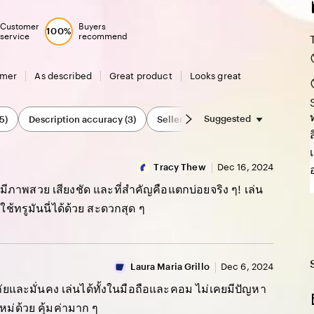
Customer
Buyers
100%
service
recommend
omer
As described
Great product
Looks great
Suggested
5)
Description accuracy (3)
Seller service (2)
Sizing & Fit (1)
Tracy Thew
Dec 16, 2024
ีภาพสวย เสียงชัด และที่สำคัญคือแตกบ่อยจริง ๆ! เล่น
้ทรูมันนี่ได้ด้วย สะดวกสุด ๆ
Laura Maria Grillo
Dec 6, 2024
ภัยและมั่นคง เล่นได้ทั้งในมือถือและคอม ไม่เคยมีปัญหา
ม่ด้วย คุ้มค่ามาก ๆ