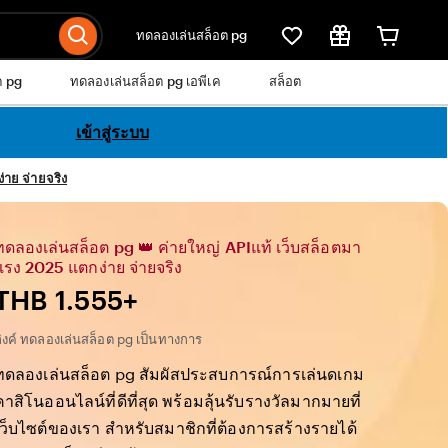
ทดลองเล่นสล็อต pg
ต pg
ทดลองเล่นสล็อต pg เอพีเค
สล็อต
เข้าสู่ระบบ
าย จ่ายจริง
ทดลองเล่นสล็อต pg 👑 ค่ายใหญ่ APIแท้ เว็บสล็อตมา
แรง 2025 แตกง่าย จ่ายจริง
Price:
THB 1.555+
ิงค์ ทดลองเล่นสล็อต pg เป็นทางการ
ทดลองเล่นสล็อต pg สัมผัสประสบการณ์การเล่นดเกม
คาสิโนออนไลน์ที่ดีที่สุด พร้อมลุ้นรับรางวัลมากมายที่
เว็บไซต์ของเรา สำหรับสมาชิกที่ต้องการสร้างรายได้