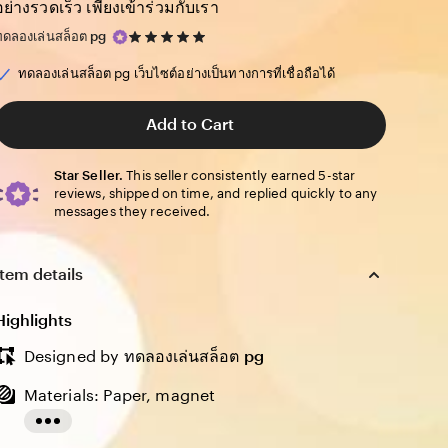
อย่างรวดเร็ว เพียงเข้าร่วมกับเรา
5
ทดลองเล่นสล็อต pg
out
of
ทดลองเล่นสล็อต pg เว็บไซต์อย่างเป็นทางการที่เชื่อถือได้
5
stars
Add to Cart
Star Seller.
This seller consistently earned 5-star
reviews, shipped on time, and replied quickly to any
messages they received.
Item details
Highlights
Designed by
ทดลองเล่นสล็อต pg
Materials: Paper, magnet
Read