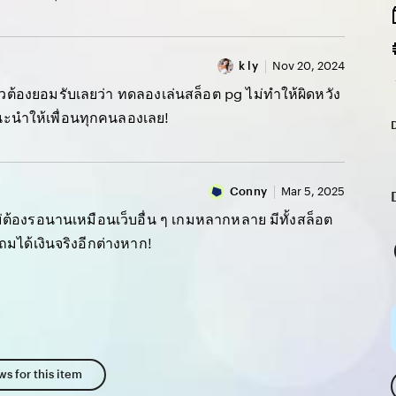
k ly
Nov 20, 2024
วต้องยอมรับเลยว่า ทดลองเล่นสล็อต pg ไม่ทำให้ผิดหวัง
นะนำให้เพื่อนทุกคนลองเลย!
D
Conny
Mar 5, 2025
่ต้องรอนานเหมือนเว็บอื่น ๆ เกมหลากหลาย มีทั้งสล็อต
มได้เงินจริงอีกต่างหาก!
ws for this item