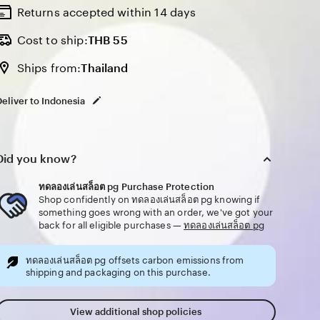
Returns accepted
within 14 days
Cost to ship:
THB
55
Ships from:
Thailand
eliver to Indonesia
Did you know?
ทดลองเล่นสล็อต pg Purchase Protection
Shop confidently on ทดลองเล่นสล็อต pg knowing if
something goes wrong with an order, we've got your
back for all eligible purchases —
ทดลองเล่นสล็อต pg
ทดลองเล่นสล็อต pg offsets carbon emissions from
shipping and packaging on this purchase.
View additional shop policies