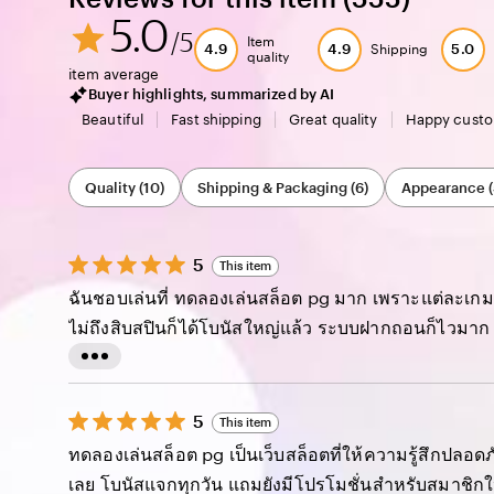
5.0
/5
Item
4.9
4.9
5.0
Shipping
quality
item average
Buyer highlights, summarized by AI
Beautiful
Fast shipping
Great quality
Happy cust
Filter
Quality (10)
Shipping & Packaging (6)
Appearance (
by
category
5
5
This item
out
ฉันชอบเล่นที่ ทดลองเล่นสล็อต pg มาก เพราะแต่ละเกมม
of
5
ไม่ถึงสิบสปินก็ได้โบนัสใหญ่แล้ว ระบบฝากถอนก็ไวมาก ใช
stars
L
i
5
5
This item
s
out
ทดลองเล่นสล็อต pg เป็นเว็บสล็อตที่ให้ความรู้สึกปลอด
of
t
5
เลย โบนัสแจกทุกวัน แถมยังมีโปรโมชั่นสำหรับสมาชิกให
i
stars