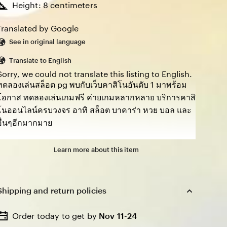
Height: 8 centimeters
the
full
Translated by Google
description
See in original language
Translate to English
Sorry, we could not translate this listing to English.
ทดลองเล่นสล็อต pg พบกับเว็บคาสิโนอันดับ 1 มาพร้อม
โอกาส ทดลองเล่นเกมฟรี ค่ายเกมหลากหลาย บริการคาสิ
โนออนไลน์ครบวงจร อาทิ สล็อต บาคาร่า หวย บอล และ
อื่นๆอีกมากมาย
Learn more about this item
Production partners
ทดลองเล่นสล็อต pg makes this item with help from
Paperworks, The Netherlands
View all
Shipping and return policies
Order today to get by
Nov 11-24