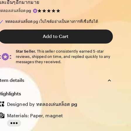
และอื่นๆอีกมากมาย
5
ทดลองเล่นสล็อต pg
out
of
ทดลองเล่นสล็อต pg เว็บไซต์อย่างเป็นทางการที่เชื่อถือได้
5
stars
Add to Cart
Star Seller.
This seller consistently earned 5-star
reviews, shipped on time, and replied quickly to any
messages they received.
Item details
Highlights
Designed by
ทดลองเล่นสล็อต pg
Materials: Paper, magnet
Read