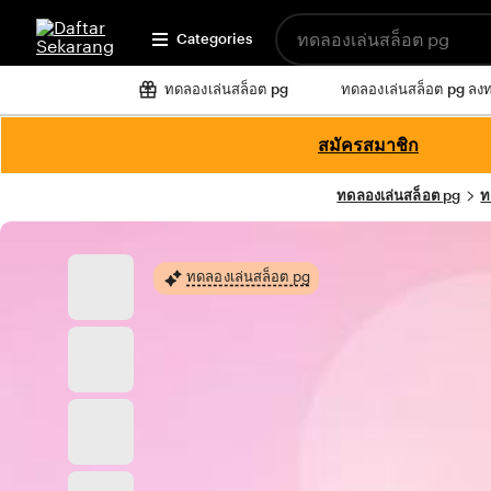
Skip
Search
ทดลอง
to
Categories
for
เล่น
Content
items
สล็อต
or
ทดลองเล่นสล็อต pg
ทดลองเล่นสล็อต pg ลงท
pg
shops
สมัครสมาชิก
ทดลองเล่นสล็อต pg
ท
ทดลองเล่นสล็อต pg