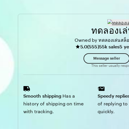
n
h
a
e
g
e
u
w
r
w
r
b
e
a
y
ทดลองเล่
v
M
k
i
Owned by ทดลองเล่นสล็
a
l
e
5.0
(555)
55k sales
5 ye
r
y
w
i
Message seller
b
a
This seller usually res
y
G
C
r
o
i
n
Smooth shipping
Has a
Speedy replie
l
n
history of shipping on time
of replying t
l
y
with tracking.
quickly.
o