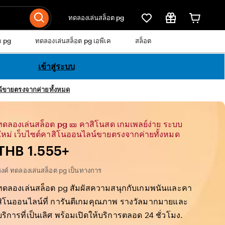
ทดลองเล่นสล็อต pg
ต pg
ทดลองเล่นสล็อต pg เอพีเค
สล็อต
เข้าสู่ระบบ
น์ขายตรงจากค่ายทั้งหมด
ทดลองเล่นสล็อต pg 🎫 คาสิโนสด เกมเพลย์ง่าย ระบบ
ใหม่ เว็บไซต์คาสิโนออนไลน์ขายตรงจากค่ายทั้งหมด
Price:
THB 1.555+
ิงค์ ทดลองเล่นสล็อต pg เป็นทางการ
ทดลองเล่นสล็อต pg สัมผัสความสนุกกับเกมพนันและคา
สิโนออนไลน์ที่ การันตีเกมคุณภาพ รางวัลมากมายและ
บริการที่เป็นเลิศ พร้อมเปิดให้บริการตลอด 24 ชั่วโมง.