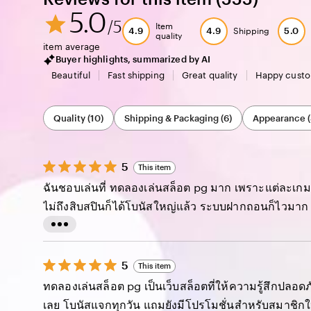
5.0
/5
Item
4.9
4.9
5.0
Shipping
quality
item average
Buyer highlights, summarized by AI
Beautiful
Fast shipping
Great quality
Happy cust
Filter
Quality (10)
Shipping & Packaging (6)
Appearance (
by
category
5
5
This item
out
ฉันชอบเล่นที่ ทดลองเล่นสล็อต pg มาก เพราะแต่ละเกมม
of
5
ไม่ถึงสิบสปินก็ได้โบนัสใหญ่แล้ว ระบบฝากถอนก็ไวมาก ใช
stars
L
i
5
5
This item
s
out
ทดลองเล่นสล็อต pg เป็นเว็บสล็อตที่ให้ความรู้สึกปลอด
of
t
5
เลย โบนัสแจกทุกวัน แถมยังมีโปรโมชั่นสำหรับสมาชิกให
i
stars