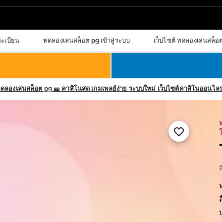
ะเบียน
ทดลองเล่นสล็อต pg เข้าสู่ระบบ
เว็บไซต์ ทดลองเล่นสล็อ
ดลองเล่นสล็อต pg 🎫 คาสิโนสด เกมเพลย์ง่าย ระบบใหม่ เว็บไซต์คาสิโนออนไล
Add
to
Favorites
ล