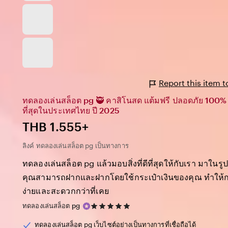
Report this item 
ทดลองเล่นสล็อต pg 🥷 คาสิโนสด แต้มฟรี ปลอดภัย 100% เ
ที่สุดในประเทศไทย ปี 2025
Price:
THB 1.555+
ลิงค์ ทดลองเล่นสล็อต pg เป็นทางการ
ทดลองเล่นสล็อต pg แล้วมอบสิ่งที่ดีที่สุดให้กับเรา มาในร
คุณสามารถฝากและฝากโดยใช้กระเป๋าเงินของคุณ ทำให้
ง่ายและสะดวกกว่าที่เคย
5
ทดลองเล่นสล็อต pg
out
of
ทดลองเล่นสล็อต pg เว็บไซต์อย่างเป็นทางการที่เชื่อถือได้