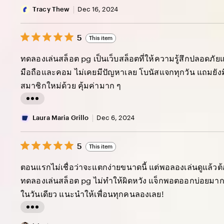
i
Tracy Thew
Dec 16, 2024
s
5
t
5
This item
out
i
of
ทดลองเล่นสล็อต pg เป็นเว็บสล็อตที่ให้ความรู้สึกปลอดภัยแล
5
n
stars
มือถือและคอม ไม่เคยมีปัญหาเลย โบนัสแจกทุกวัน แถมยัง
g
สมาชิกใหม่ด้วย คุ้มค่ามาก ๆ
r
e
L
v
i
Laura Maria Grillo
Dec 6, 2024
i
s
e
5
t
5
This item
out
w
i
of
ตอนแรกไม่เชื่อว่าจะแตกง่ายขนาดนี้ แต่พอลองเล่นดูแล้วต
5
b
n
stars
ทดลองเล่นสล็อต pg ไม่ทำให้ผิดหวัง แจ็กพอตออกบ่อยมาก 
y
g
ในวันเดียว แนะนำให้เพื่อนทุกคนลองเลย!
T
r
r
e
L