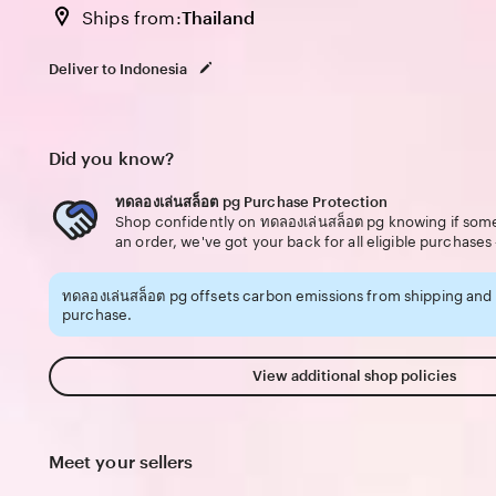
Ships from:
Thailand
Deliver to Indonesia
Did you know?
ทดลองเล่นสล็อต pg Purchase Protection
Shop confidently on ทดลองเล่นสล็อต pg knowing if som
an order, we've got your back for all eligible purchase
ทดลองเล่นสล็อต pg offsets carbon emissions from shipping and
purchase.
View additional shop policies
Meet your sellers