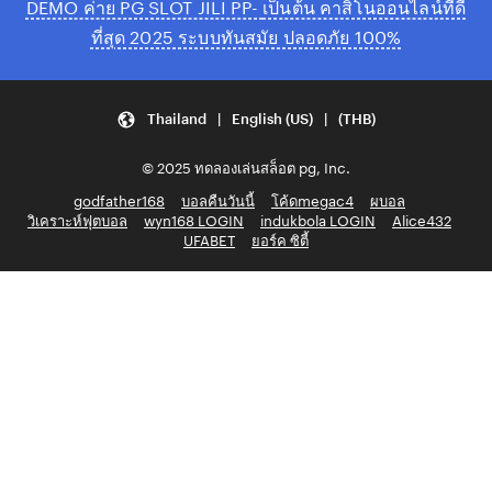
DEMO ค่าย PG SLOT JILI PP- เป็นต้น คาสิโนออนไลน์ที่ดี
ที่สุด 2025 ระบบทันสมัย ปลอดภัย 100%
Thailand | English (US) | (THB)
© 2025 ทดลองเล่นสล็อต pg, Inc.
godfather168
บอลคืนวันนี้
โค้ดmegac4
ผบอล
วิเคราะห์ฟุตบอล
wyn168 LOGIN
indukbola LOGIN
Alice432
UFABET
ยอร์ค ซิตี้