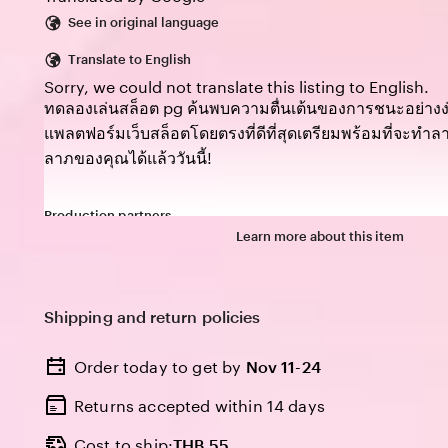
description
See in original language
Translate to English
Sorry, we could not translate this listing to English.
ทดลองเล่นสล็อต pg ค้นพบความตื่นเต้นของการชนะอย่างง่
แพลตฟอร์มเว็บสล็อตโดยตรงที่ดีที่สุดเตรียมพร้อมที่จะทำล
ลาภของคุณได้แล้ววันนี้!
Production partners
Learn more about this item
ทดลองเล่นสล็อต pg makes this item with help from
Paperworks, The Netherlands
View all
Shipping and return policies
Order today to get by
Nov 11-24
Returns accepted
within 14 days
Cost to ship:
THB
55