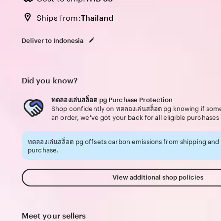
Ships from:
Thailand
Deliver to Indonesia
Did you know?
ทดลองเล่นสล็อต pg Purchase Protection
Shop confidently on ทดลองเล่นสล็อต pg knowing if som
an order, we've got your back for all eligible purchase
ทดลองเล่นสล็อต pg offsets carbon emissions from shipping and
purchase.
View additional shop policies
Meet your sellers