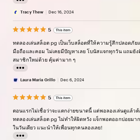
L
i
Tracy Thew
Dec 16, 2024
s
5
t
5
This item
out
i
of
ทดลองเล่นสล็อต pg เป็นเว็บสล็อตที่ให้ความรู้สึกปลอดภัยแล
5
n
stars
มือถือและคอม ไม่เคยมีปัญหาเลย โบนัสแจกทุกวัน แถมยัง
g
สมาชิกใหม่ด้วย คุ้มค่ามาก ๆ
r
e
L
v
i
Laura Maria Grillo
Dec 6, 2024
i
s
e
5
t
5
This item
out
w
i
of
ตอนแรกไม่เชื่อว่าจะแตกง่ายขนาดนี้ แต่พอลองเล่นดูแล้วต
5
b
n
stars
ทดลองเล่นสล็อต pg ไม่ทำให้ผิดหวัง แจ็กพอตออกบ่อยมาก 
y
g
ในวันเดียว แนะนำให้เพื่อนทุกคนลองเลย!
T
r
r
e
L