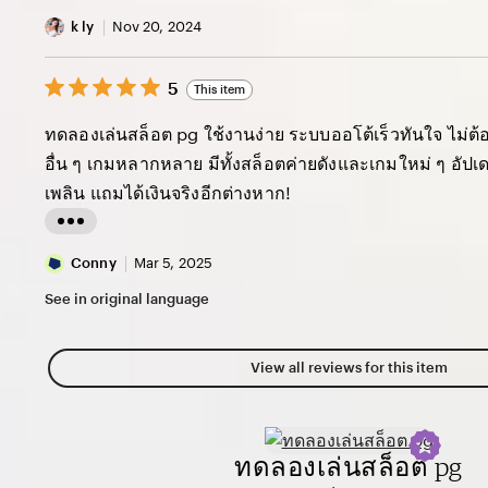
a
v
i
k ly
Nov 20, 2024
c
i
s
y
e
5
t
5
This item
out
T
w
i
of
ทดลองเล่นสล็อต pg ใช้งานง่าย ระบบออโต้เร็วทันใจ ไม่ต
5
h
b
n
stars
อื่น ๆ เกมหลากหลาย มีทั้งสล็อตค่ายดังและเกมใหม่ ๆ อัป
e
y
g
เพลิน แถมได้เงินจริงอีกต่างหาก!
w
L
r
a
e
L
u
v
i
Conny
Mar 5, 2025
r
i
s
See in original language
a
e
t
M
w
i
View all reviews for this item
a
b
n
r
y
g
i
k
r
ทดลองเล่นสล็อต pg
a
l
e