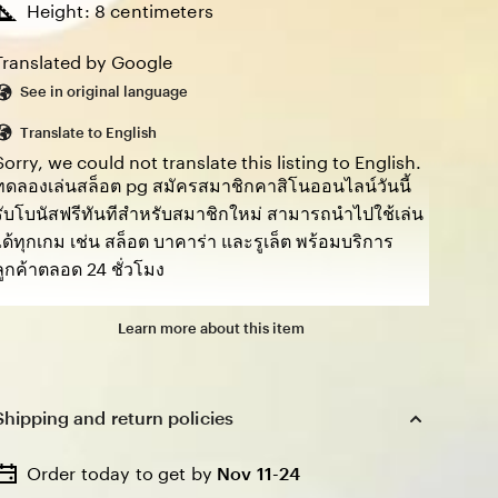
Height: 8 centimeters
the
full
Translated by Google
description
See in original language
Translate to English
Sorry, we could not translate this listing to English.
ทดลองเล่นสล็อต pg สมัครสมาชิกคาสิโนออนไลน์วันนี้
รับโบนัสฟรีทันทีสำหรับสมาชิกใหม่ สามารถนำไปใช้เล่น
ได้ทุกเกม เช่น สล็อต บาคาร่า และรูเล็ต พร้อมบริการ
ลูกค้าตลอด 24 ชั่วโมง
Learn more about this item
Production partners
ทดลองเล่นสล็อต pg makes this item with help from
Paperworks, The Netherlands
View all
Shipping and return policies
Order today to get by
Nov 11-24