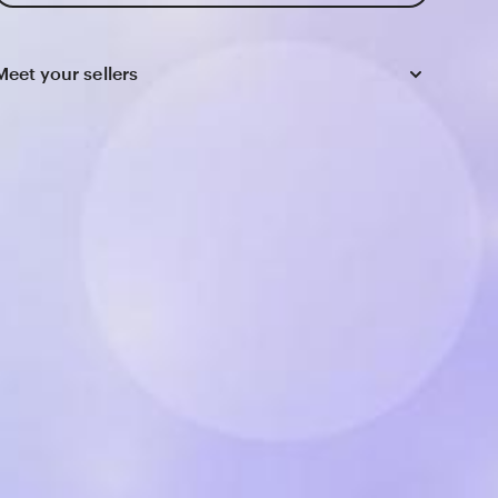
Meet your sellers