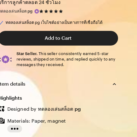
บริการลูกค้าตลอด 24 ชั่วโมง
5
ทดลองเล่นสล็อต pg
out
of
ทดลองเล่นสล็อต pg เว็บไซต์อย่างเป็นทางการที่เชื่อถือได้
5
stars
Add to Cart
Star Seller.
This seller consistently earned 5-star
reviews, shipped on time, and replied quickly to any
messages they received.
Item details
Highlights
Designed by
ทดลองเล่นสล็อต pg
Materials: Paper, magnet
Read