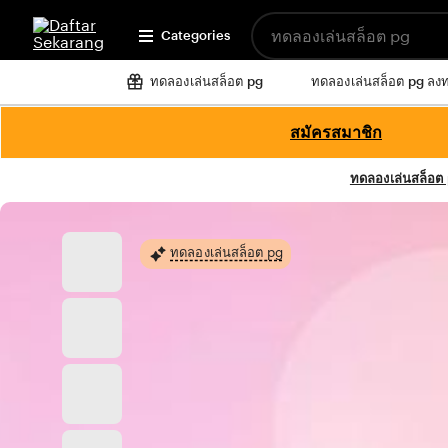
Skip
Search
ทดลอง
to
Categories
for
เล่น
Content
items
สล็อต
or
ทดลองเล่นสล็อต pg
ทดลองเล่นสล็อต pg ลงท
pg
shops
สมัครสมาชิก
ทดลองเล่นสล็อต
ทดลองเล่นสล็อต pg