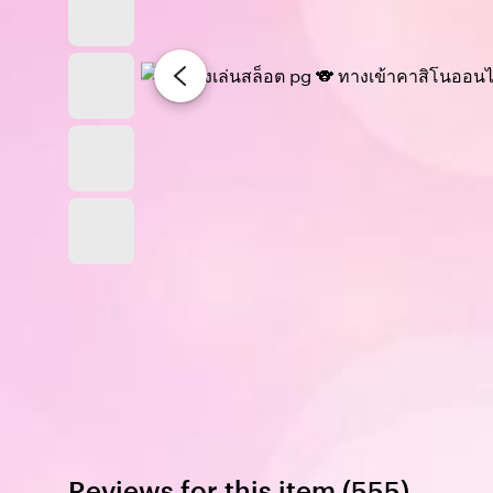
Reviews for this item (555)