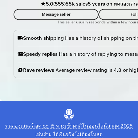
5.0
(555)
55k sales
5 years on ทดลองเล่น
r
i
i
e
Message seller
Fol
l
w
This seller usually responds
within a few hours
l
b
o
Smooth shipping
Has a history of shipping on t
y
C
Speedy replies
Has a history of replying to mess
o
n
Rave reviews
Average review rating is 4.8 or hig
n
y
ทดลองเล่นสล็อต pg ☃️ ทางเข้าคาสิโนออนไลน์ล่าสุด 2025
เล่นง่าย ได้เงินจริง ไม่ต้องโหลด