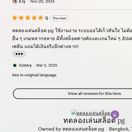
a
v
i
k ly
Nov 20, 2024
c
i
s
y
e
5
t
5
This item
out
T
w
i
of
ทดลองเล่นสล็อต pg ใช้งานง่าย ระบบออโต้เร็วทันใจ ไม่ต
5
h
b
n
stars
อื่น ๆ เกมหลากหลาย มีทั้งสล็อตค่ายดังและเกมใหม่ ๆ อัป
e
y
g
เพลิน แถมได้เงินจริงอีกต่างหาก!
w
L
r
a
e
L
u
v
i
Conny
Mar 5, 2025
r
i
s
See in original language
a
e
t
M
w
i
View all reviews for this item
a
b
n
r
y
g
i
k
r
ทดลองเล่นสล็อต pg
a
l
e
G
y
Owned by ทดลองเล่นสล็อต pg
|
Bangkok, 
v