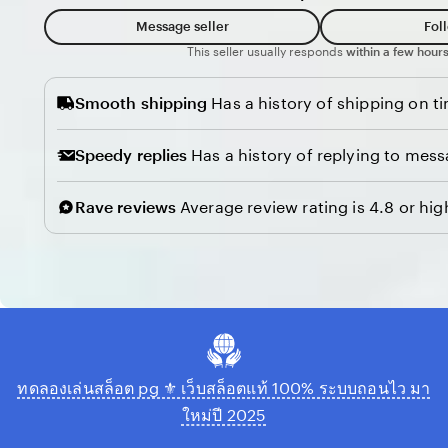
i
e
Message seller
Fol
l
w
This seller usually responds
within a few hours
l
b
o
Smooth shipping
Has a history of shipping on t
y
C
Speedy replies
Has a history of replying to mess
o
n
Rave reviews
Average review rating is 4.8 or hig
n
y
ทดลองเล่นสล็อต pg ⚜️ เว็บสล็อตแท้ 100% ระบบถอนไว มา
ใหม่ปี 2025