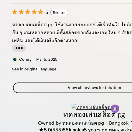
c
i
s
y
e
5
t
5
This item
out
T
w
i
of
ทดลองเล่นสล็อต pg ใช้งานง่าย ระบบออโต้เร็วทันใจ ไม่ต
5
h
b
n
stars
อื่น ๆ เกมหลากหลาย มีทั้งสล็อตค่ายดังและเกมใหม่ ๆ อัป
e
y
g
เพลิน แถมได้เงินจริงอีกต่างหาก!
w
L
r
a
e
L
u
v
i
Conny
Mar 5, 2025
r
i
s
See in original language
a
e
t
M
w
i
View all reviews for this item
a
b
n
r
y
g
i
k
r
ทดลองเล่นสล็อต pg
a
l
e
G
y
Owned by ทดลองเล่นสล็อต pg
|
Bangkok, 
v
5.0
(555)
55k sales
5 years on ทดลองเล่น
r
i