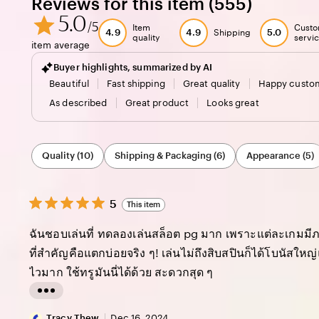
Reviews for this item (555)
5.0
/5
Item
Custo
4.9
4.9
5.0
Shipping
quality
servi
item average
Buyer highlights, summarized by AI
Beautiful
Fast shipping
Great quality
Happy custo
As described
Great product
Looks great
Filter
Quality (10)
Shipping & Packaging (6)
Appearance (5)
by
category
5
5
This item
out
of
ฉันชอบเล่นที่ ทดลองเล่นสล็อต pg มาก เพราะแต่ละเกมมี
5
stars
ที่สำคัญคือแตกบ่อยจริง ๆ! เล่นไม่ถึงสิบสปินก็ได้โบนัสให
ไวมาก ใช้ทรูมันนี่ได้ด้วย สะดวกสุด ๆ
L
i
Tracy Thew
Dec 16, 2024