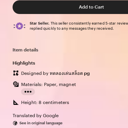
stars
Add to Cart
Star Seller.
This seller consistently earned 5-star revie
replied quickly to any messages they received.
Item details
Highlights
Designed by
ทดลองเล่นสล็อต pg
Materials: Paper, magnet
Read
Height: 8 centimeters
the
full
Translated by Google
description
See in original language