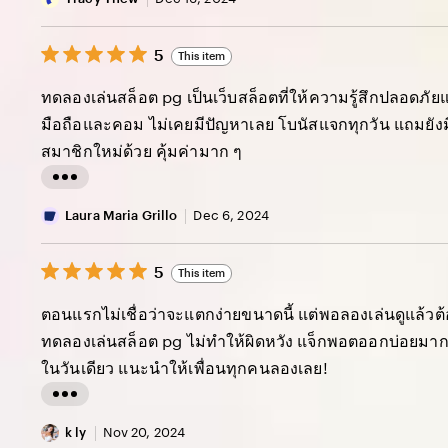
s
5
t
5
This item
out
i
of
ทดลองเล่นสล็อต pg เป็นเว็บสล็อตที่ให้ความรู้สึกปลอดภัยแล
5
n
stars
มือถือและคอม ไม่เคยมีปัญหาเลย โบนัสแจกทุกวัน แถมยัง
g
สมาชิกใหม่ด้วย คุ้มค่ามาก ๆ
r
e
L
v
i
Laura Maria Grillo
Dec 6, 2024
i
s
e
5
t
5
This item
out
w
i
of
ตอนแรกไม่เชื่อว่าจะแตกง่ายขนาดนี้ แต่พอลองเล่นดูแล้วต
5
b
n
stars
ทดลองเล่นสล็อต pg ไม่ทำให้ผิดหวัง แจ็กพอตออกบ่อยมาก 
y
g
ในวันเดียว แนะนำให้เพื่อนทุกคนลองเลย!
T
r
r
e
L
a
v
i
k ly
Nov 20, 2024