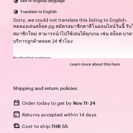
See in original language
Translate to English
Sorry, we could not translate this listing to English.
ทดลองเล่นสล็อต pg สมัครสมาชิกคาสิโนออนไลน์วันนี้ รับโ
สมาชิกใหม่ สามารถนำไปใช้เล่นได้ทุกเกม เช่น สล็อต บาคา
บริการลูกค้าตลอด 24 ชั่วโมง
Production partners
Learn more about this item
ทดลองเล่นสล็อต pg makes this item with help from
Paperworks, The Netherlands
View all
Shipping and return policies
Order today to get by
Nov 11-24
Returns accepted
within 14 days
Cost to ship:
THB
55