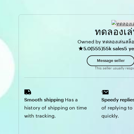
n
h
a
e
g
e
u
w
r
w
r
b
e
a
y
ทดลองเล่
v
M
k
i
Owned by ทดลองเล่นสล็
a
l
e
5.0
(555)
55k sales
5 ye
r
y
w
i
Message seller
b
a
This seller usually res
y
G
C
r
o
i
n
Smooth shipping
Has a
Speedy replie
l
n
history of shipping on time
of replying t
l
y
with tracking.
quickly.
o