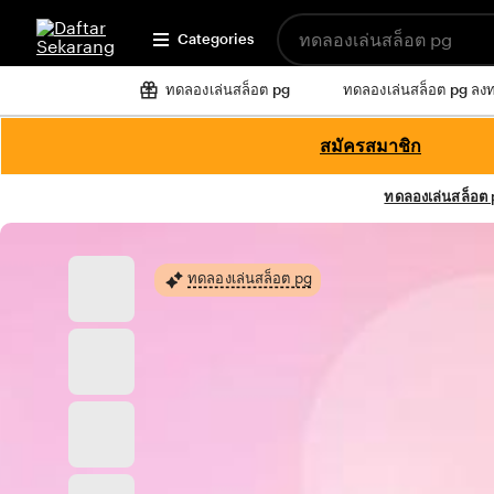
Skip
Search
ทดลอง
to
Categories
for
เล่น
Content
items
สล็อต
or
ทดลองเล่นสล็อต pg
ทดลองเล่นสล็อต pg ลงท
pg
shops
สมัครสมาชิก
ทดลองเล่นสล็อต
ทดลองเล่นสล็อต pg