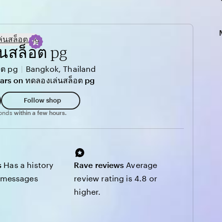
นสล็อต pg
อต pg
|
Bangkok, Thailand
ars on ทดลองเล่นสล็อต pg
Follow shop
ponds
within a few hours.
s
Has a history
Rave reviews
Average
o messages
review rating is 4.8 or
higher.