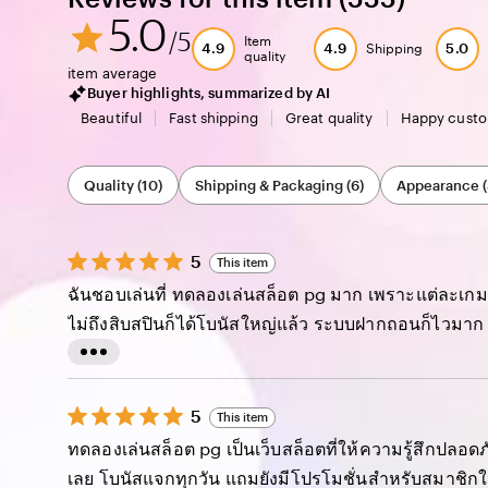
5.0
/5
Item
4.9
4.9
5.0
Shipping
quality
item average
Buyer highlights, summarized by AI
Beautiful
Fast shipping
Great quality
Happy cust
Filter
Quality (10)
Shipping & Packaging (6)
Appearance (
by
category
5
5
This item
out
ฉันชอบเล่นที่ ทดลองเล่นสล็อต pg มาก เพราะแต่ละเกมม
of
5
ไม่ถึงสิบสปินก็ได้โบนัสใหญ่แล้ว ระบบฝากถอนก็ไวมาก ใช
stars
L
i
5
5
This item
s
out
ทดลองเล่นสล็อต pg เป็นเว็บสล็อตที่ให้ความรู้สึกปลอด
of
t
5
เลย โบนัสแจกทุกวัน แถมยังมีโปรโมชั่นสำหรับสมาชิกให
i
stars