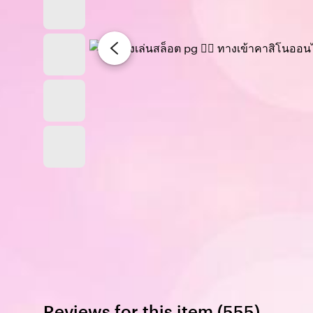
Reviews for this item (555)