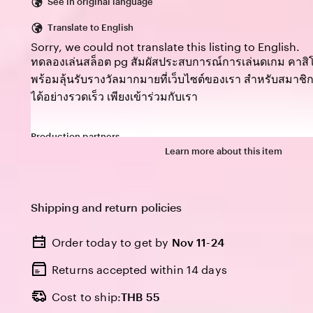
See in original language
Translate to English
Sorry, we could not translate this listing to English.
ทดลองเล่นสล็อต pg สัมผัสประสบการณ์การเล่นดเกม คาสิโนอ
พร้อมลุ้นรับรางวัลมากมายที่เว็บไซต์ของเรา สำหรับสมาชิก
ได้อย่างรวดเร็ว เพียงเข้าร่วมกับเรา
Production partners
Learn more about this item
ทดลองเล่นสล็อต pg makes this item with help from
Paperworks, The Netherlands
View all
Shipping and return policies
Order today to get by
Nov 11-24
Returns accepted
within 14 days
Cost to ship:
THB
55