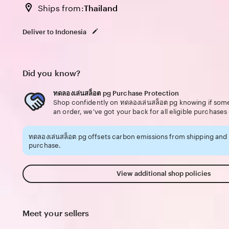
Ships from:
Thailand
Deliver to Indonesia
Did you know?
ทดลองเล่นสล็อต pg Purchase Protection
Shop confidently on ทดลองเล่นสล็อต pg knowing if som
an order, we've got your back for all eligible purchase
ทดลองเล่นสล็อต pg offsets carbon emissions from shipping and
purchase.
View additional shop policies
Meet your sellers