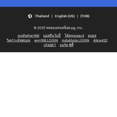
Thailand | English (US) | (THB)
© 2025 ทดลองเล่นสล็อต pg, Inc.
godfather168
บอลคืนวันนี้
โค้ดmegac4
ผบอล
วิเคราะห์ฟุตบอล
wyn168 LOGIN
indukbola LOGIN
Alice432
UFABET
ยอร์ค ซิตี้