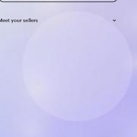
Meet your sellers