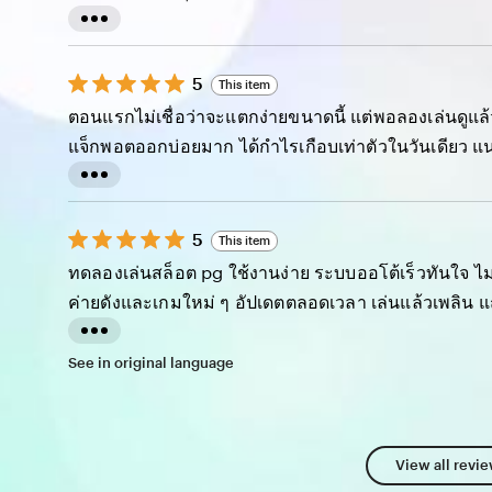
n
L
g
i
5
r
5
This item
s
out
e
ตอนแรกไม่เชื่อว่าจะแตกง่ายขนาดนี้ แต่พอลองเล่นดูแล้
of
t
5
v
แจ็กพอตออกบ่อยมาก ได้กำไรเกือบเท่าตัวในวันเดียว แ
i
stars
i
n
L
e
g
i
w
5
r
5
This item
s
out
b
e
ทดลองเล่นสล็อต pg ใช้งานง่าย ระบบออโต้เร็วทันใจ ไม
of
t
y
5
v
ค่ายดังและเกมใหม่ ๆ อัปเดตตลอดเวลา เล่นแล้วเพลิน แถ
i
stars
T
i
n
L
r
e
See in original language
g
i
a
w
r
s
c
b
e
t
y
y
v
i
View all revie
T
L
i