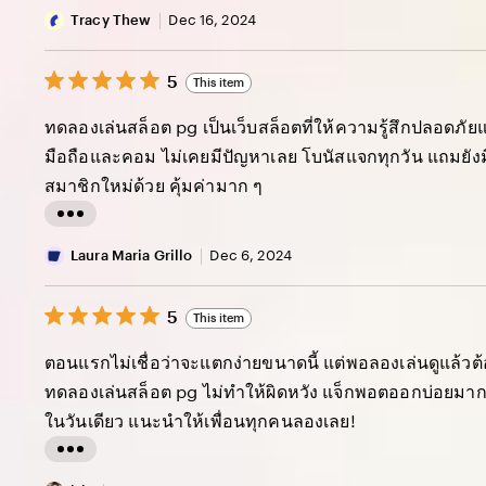
i
Tracy Thew
Dec 16, 2024
s
5
t
5
This item
out
i
of
ทดลองเล่นสล็อต pg เป็นเว็บสล็อตที่ให้ความรู้สึกปลอดภัยแล
5
n
stars
มือถือและคอม ไม่เคยมีปัญหาเลย โบนัสแจกทุกวัน แถมยัง
g
สมาชิกใหม่ด้วย คุ้มค่ามาก ๆ
r
e
L
v
i
Laura Maria Grillo
Dec 6, 2024
i
s
e
5
t
5
This item
out
w
i
of
ตอนแรกไม่เชื่อว่าจะแตกง่ายขนาดนี้ แต่พอลองเล่นดูแล้วต
5
b
n
stars
ทดลองเล่นสล็อต pg ไม่ทำให้ผิดหวัง แจ็กพอตออกบ่อยมาก 
y
g
ในวันเดียว แนะนำให้เพื่อนทุกคนลองเลย!
T
r
r
e
L