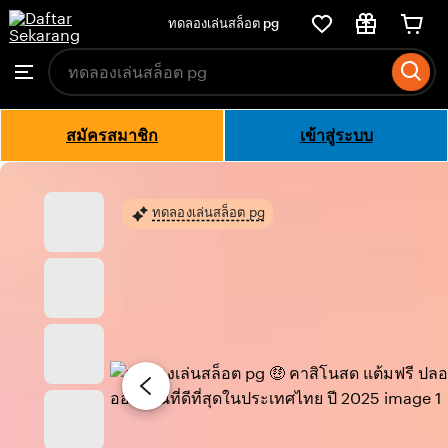
ทดลอง
ทดลองเล่นสล็อต pg
Skip
เล่น
to
Search
Browse
สล็อต
ontent
for
pg
items
or
สมัครสมาชิก
เข้าสู่ระบบ
shops
ทดลองเล่นสล็อต pg