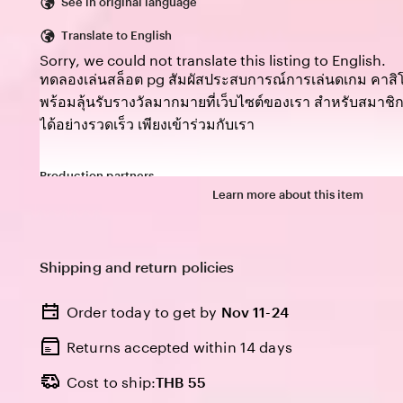
See in original language
Translate to English
Sorry, we could not translate this listing to English.
ทดลองเล่นสล็อต pg สัมผัสประสบการณ์การเล่นดเกม คาสิโนอ
พร้อมลุ้นรับรางวัลมากมายที่เว็บไซต์ของเรา สำหรับสมาชิก
ได้อย่างรวดเร็ว เพียงเข้าร่วมกับเรา
Production partners
Learn more about this item
ทดลองเล่นสล็อต pg makes this item with help from
Paperworks, The Netherlands
View all
Shipping and return policies
Order today to get by
Nov 11-24
Returns accepted
within 14 days
Cost to ship:
THB
55