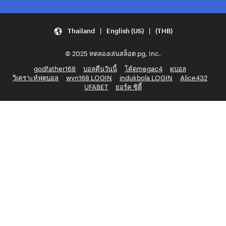
Thailand | English (US) | (THB)
© 2025 ทดลองเล่นสล็อต pg, Inc.
godfather168
บอลคืนวันนี้
โค้ดmegac4
ผบอล
วิเคราะห์ฟุตบอล
wyn168 LOGIN
indukbola LOGIN
Alice432
UFABET
ยอร์ค ซิตี้