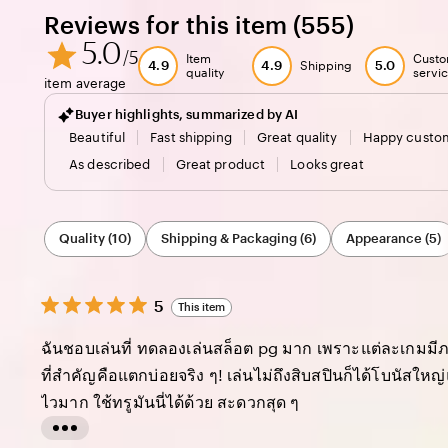
Reviews for this item (555)
5.0
/5
Item
Custo
4.9
4.9
5.0
Shipping
quality
servi
item average
Buyer highlights, summarized by AI
Beautiful
Fast shipping
Great quality
Happy custo
As described
Great product
Looks great
Filter
Quality (10)
Shipping & Packaging (6)
Appearance (5)
by
category
5
5
This item
out
of
ฉันชอบเล่นที่ ทดลองเล่นสล็อต pg มาก เพราะแต่ละเกมมี
5
stars
ที่สำคัญคือแตกบ่อยจริง ๆ! เล่นไม่ถึงสิบสปินก็ได้โบนัสให
ไวมาก ใช้ทรูมันนี่ได้ด้วย สะดวกสุด ๆ
L