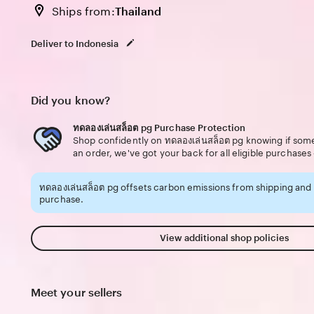
Ships from:
Thailand
Deliver to Indonesia
Did you know?
ทดลองเล่นสล็อต pg Purchase Protection
Shop confidently on ทดลองเล่นสล็อต pg knowing if som
an order, we've got your back for all eligible purchase
ทดลองเล่นสล็อต pg offsets carbon emissions from shipping and
purchase.
View additional shop policies
Meet your sellers