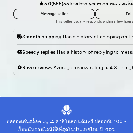
5.0
(555)
55k sales
5 years on ทดลองเล่น
r
i
i
e
Message seller
Fol
l
w
This seller usually responds
within a few hours
l
b
o
Smooth shipping
Has a history of shipping on t
y
C
Speedy replies
Has a history of replying to mess
o
n
Rave reviews
Average review rating is 4.8 or hig
n
y
ทดลองเล่นสล็อต pg 🤑 คาสิโนสด แต้มฟรี ปลอดภัย 100%
เว็บพนันออนไลน์ที่ดีที่สุดในประเทศไทย ปี 2025