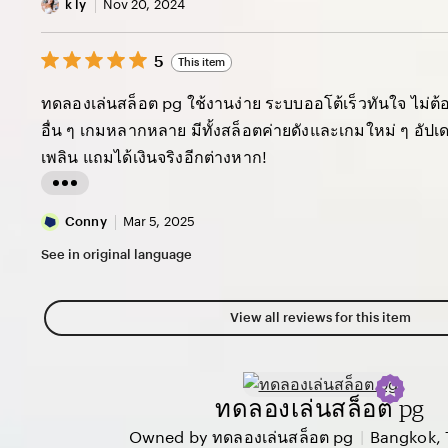
a
v
i
k ly
Nov 20, 2024
c
i
s
y
e
5
t
5
This item
out
T
w
i
of
ทดลองเล่นสล็อต pg ใช้งานง่าย ระบบออโต้เร็วทันใจ ไม่ต
5
h
b
n
stars
อื่น ๆ เกมหลากหลาย มีทั้งสล็อตค่ายดังและเกมใหม่ ๆ อัป
e
y
g
เพลิน แถมได้เงินจริงอีกต่างหาก!
w
L
r
a
e
L
u
v
i
Conny
Mar 5, 2025
r
i
s
See in original language
a
e
t
M
w
i
View all reviews for this item
a
b
n
r
y
g
i
k
r
ทดลองเล่นสล็อต pg
a
l
e
G
y
Owned by ทดลองเล่นสล็อต pg
|
Bangkok, 
v