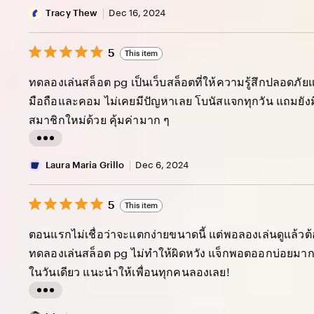
i
Tracy Thew
Dec 16, 2024
s
5
t
5
This item
out
i
of
ทดลองเล่นสล็อต pg เป็นเว็บสล็อตที่ให้ความรู้สึกปลอดภัยแล
5
n
stars
มือถือและคอม ไม่เคยมีปัญหาเลย โบนัสแจกทุกวัน แถมยัง
g
สมาชิกใหม่ด้วย คุ้มค่ามาก ๆ
r
e
L
v
i
Laura Maria Grillo
Dec 6, 2024
i
s
e
5
t
5
This item
out
w
i
of
ตอนแรกไม่เชื่อว่าจะแตกง่ายขนาดนี้ แต่พอลองเล่นดูแล้วต
5
b
n
stars
ทดลองเล่นสล็อต pg ไม่ทำให้ผิดหวัง แจ็กพอตออกบ่อยมาก 
y
g
ในวันเดียว แนะนำให้เพื่อนทุกคนลองเลย!
T
r
r
e
L