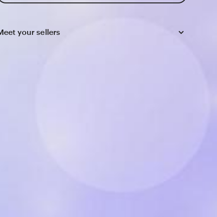
Meet your sellers