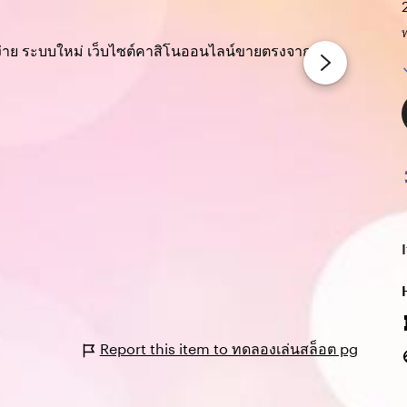
Report this item to ทดลองเล่นสล็อต pg