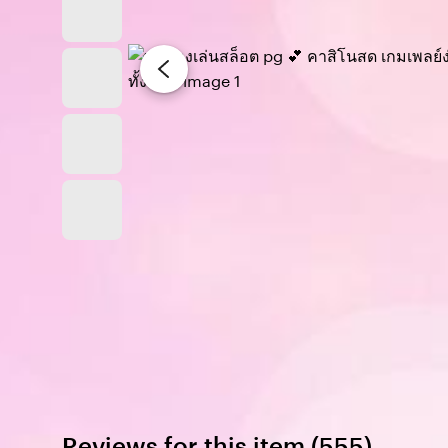
Reviews for this item (555)