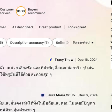
Customer
Buyers
100%
service
recommend
omer
As described
Great product
Looks great
Suggested
5)
Description accuracy (3)
Seller service (2)
Sizing & Fit (1)
Tracy Thew
Dec 16, 2024
ีภาพสวย เสียงชัด และที่สำคัญคือแตกบ่อยจริง ๆ! เล่น
้ทรูมันนี่ได้ด้วย สะดวกสุด ๆ
Laura Maria Grillo
Dec 6, 2024
ภัยและมั่นคง เล่นได้ทั้งในมือถือและคอม ไม่เคยมีปัญหา
ม่ด้วย คุ้มค่ามาก ๆ