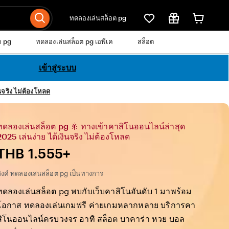
ทดลองเล่นสล็อต pg
ต pg
ทดลองเล่นสล็อต pg เอพีเค
สล็อต
เข้าสู่ระบบ
นจริง ไม่ต้องโหลด
ทดลองเล่นสล็อต pg 🎇 ทางเข้าคาสิโนออนไลน์ล่าสุด
2025 เล่นง่าย ได้เงินจริง ไม่ต้องโหลด
Price:
THB 1.555+
ิงค์ ทดลองเล่นสล็อต pg เป็นทางการ
ทดลองเล่นสล็อต pg พบกับเว็บคาสิโนอันดับ 1 มาพร้อม
โอกาส ทดลองเล่นเกมฟรี ค่ายเกมหลากหลาย บริการคา
สิโนออนไลน์ครบวงจร อาทิ สล็อต บาคาร่า หวย บอล