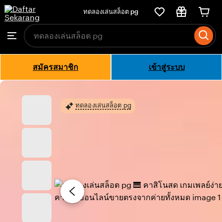
ทดลอง
ทดลองเล่นสล็อต pg
Skip
เล่น
to
Search
Browse
สล็อต
ontent
for
pg
items
or
สมัครสมาชิก
เข้าสู่ระบบ
shops
ทดลองเล่นสล็อต pg