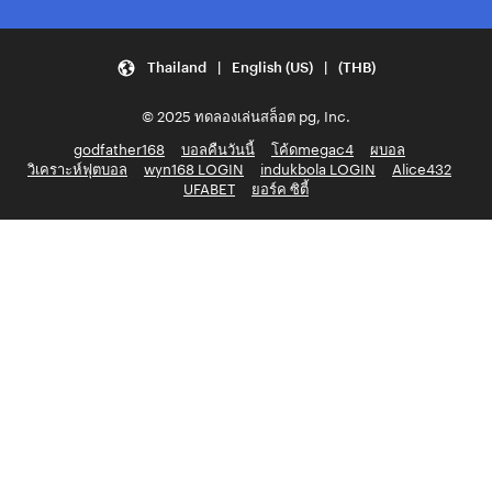
Thailand | English (US) | (THB)
© 2025 ทดลองเล่นสล็อต pg, Inc.
godfather168
บอลคืนวันนี้
โค้ดmegac4
ผบอล
วิเคราะห์ฟุตบอล
wyn168 LOGIN
indukbola LOGIN
Alice432
UFABET
ยอร์ค ซิตี้