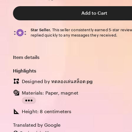
5
stars
Add to Cart
Star Seller.
This seller consistently earned 5-star revie
replied quickly to any messages they received.
Item details
Highlights
Designed by
ทดลองเล่นสล็อต pg
Materials: Paper, magnet
Read
Height: 8 centimeters
the
full
Translated by Google
description