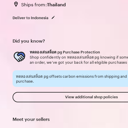
Ships from:
Thailand
Deliver to Indonesia
Did you know?
ทดลองเล่นสล็อต pg Purchase Protection
Shop confidently on ทดลองเล่นสล็อต pg knowing if som
an order, we've got your back for all eligible purchase
ทดลองเล่นสล็อต pg offsets carbon emissions from shipping and
purchase.
View additional shop policies
Meet your sellers