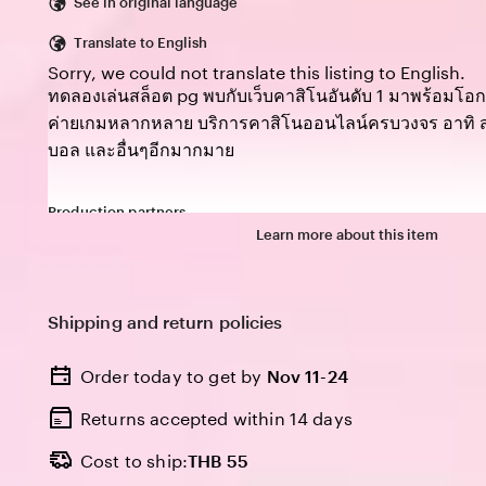
See in original language
Translate to English
Sorry, we could not translate this listing to English.
ทดลองเล่นสล็อต pg พบกับเว็บคาสิโนอันดับ 1 มาพร้อมโอ
ค่ายเกมหลากหลาย บริการคาสิโนออนไลน์ครบวงจร อาทิ ส
บอล และอื่นๆอีกมากมาย
Production partners
Learn more about this item
ทดลองเล่นสล็อต pg makes this item with help from
Paperworks, The Netherlands
View all
Shipping and return policies
Order today to get by
Nov 11-24
Returns accepted
within 14 days
Cost to ship:
THB
55