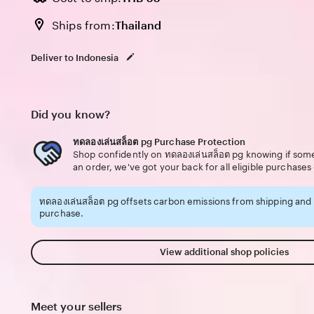
Ships from:
Thailand
Deliver to Indonesia
Did you know?
ทดลองเล่นสล็อต pg Purchase Protection
Shop confidently on ทดลองเล่นสล็อต pg knowing if som
an order, we've got your back for all eligible purchase
ทดลองเล่นสล็อต pg offsets carbon emissions from shipping and
purchase.
View additional shop policies
Meet your sellers