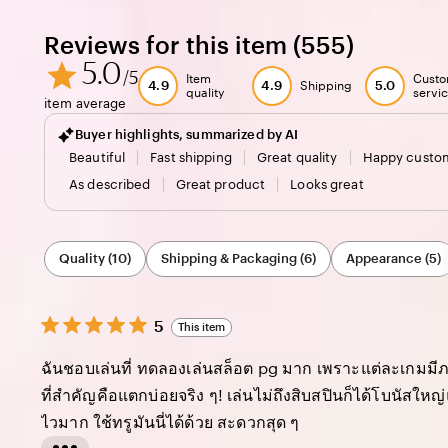
Reviews for this item (555)
5.0
/5
Item
Custo
4.9
4.9
5.0
Shipping
quality
servi
item average
Buyer highlights, summarized by AI
Beautiful
Fast shipping
Great quality
Happy custo
As described
Great product
Looks great
Filter
Quality (10)
Shipping & Packaging (6)
Appearance (5)
by
category
5
5
This item
out
of
ฉันชอบเล่นที่ ทดลองเล่นสล็อต pg มาก เพราะแต่ละเกมมี
5
stars
ที่สำคัญคือแตกบ่อยจริง ๆ! เล่นไม่ถึงสิบสปินก็ได้โบนัสให
ไวมาก ใช้ทรูมันนี่ได้ด้วย สะดวกสุด ๆ