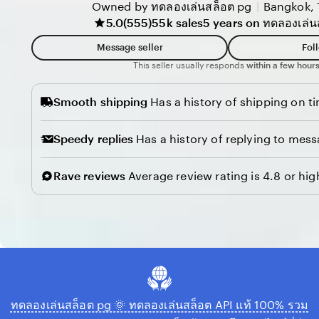
G
y
Owned by ทดลองเล่นสล็อต pg
|
Bangkok, 
v
5.0
(555)
55k sales
5 years on ทดลองเล่น
r
i
i
e
Message seller
Fol
l
w
This seller usually responds
within a few hours
l
b
o
Smooth shipping
Has a history of shipping on t
y
C
Speedy replies
Has a history of replying to mess
o
n
Rave reviews
Average review rating is 4.8 or hig
n
y
ทดลองเล่นสล็อต pg 🌞 ทดลองเล่นสล็อต API แท้ 100% รวม