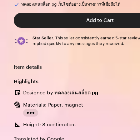
of
ทดลองเล่นสล็อต pg เว็บไซต์อย่างเป็นทางการที่เชื่อถือได้
5
stars
Add to Cart
Star Seller.
This seller consistently earned 5-star revie
replied quickly to any messages they received.
Item details
Highlights
Designed by
ทดลองเล่นสล็อต pg
Materials: Paper, magnet
Read
Height: 8 centimeters
the
full
Translated by Google