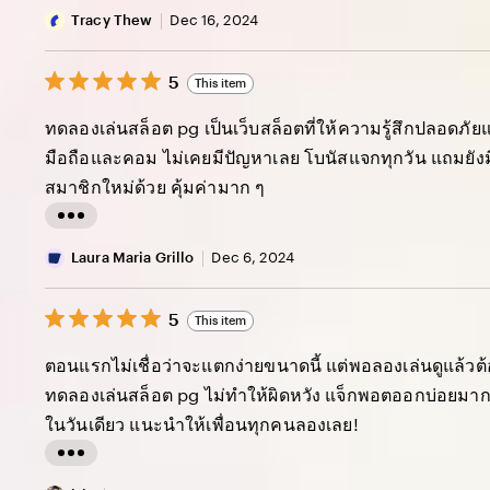
i
Tracy Thew
Dec 16, 2024
s
5
t
5
This item
out
i
of
ทดลองเล่นสล็อต pg เป็นเว็บสล็อตที่ให้ความรู้สึกปลอดภัยแล
5
n
stars
มือถือและคอม ไม่เคยมีปัญหาเลย โบนัสแจกทุกวัน แถมยัง
g
สมาชิกใหม่ด้วย คุ้มค่ามาก ๆ
r
e
L
v
i
Laura Maria Grillo
Dec 6, 2024
i
s
e
5
t
5
This item
out
w
i
of
ตอนแรกไม่เชื่อว่าจะแตกง่ายขนาดนี้ แต่พอลองเล่นดูแล้วต
5
b
n
stars
ทดลองเล่นสล็อต pg ไม่ทำให้ผิดหวัง แจ็กพอตออกบ่อยมาก 
y
g
ในวันเดียว แนะนำให้เพื่อนทุกคนลองเลย!
T
r
r
e
L