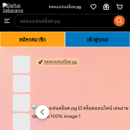
ทดลอง
ทดลองเล่นสล็อต pg
Skip
เล่น
to
Search
Browse
สล็อต
ontent
for
pg
items
or
สมัครสมาชิก
เข้าสู่ระบบ
shops
ทดลองเล่นสล็อต pg