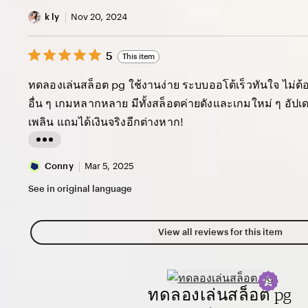
a
v
i
k ly
Nov 20, 2024
c
i
s
y
e
5
t
5
This item
out
T
w
i
of
ทดลองเล่นสล็อต pg ใช้งานง่าย ระบบออโต้เร็วทันใจ ไม่ต
5
h
b
n
stars
อื่น ๆ เกมหลากหลาย มีทั้งสล็อตค่ายดังและเกมใหม่ ๆ อัป
e
y
g
เพลิน แถมได้เงินจริงอีกต่างหาก!
w
L
r
a
e
L
u
v
i
Conny
Mar 5, 2025
r
i
s
See in original language
a
e
t
M
w
i
View all reviews for this item
a
b
n
r
y
g
i
k
r
ทดลองเล่นสล็อต pg
a
l
e