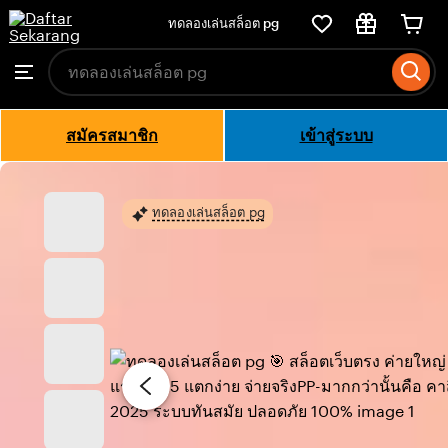
ทดลอง
ทดลองเล่นสล็อต pg
Skip
เล่น
to
Search
Browse
สล็อต
ontent
for
pg
items
or
สมัครสมาชิก
เข้าสู่ระบบ
shops
ทดลองเล่นสล็อต pg