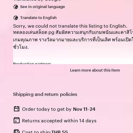
description
See in original language
Translate to English
Sorry, we could not translate this listing to English.
ทดลองเล่นสล็อต pg สัมผัสความสนุกกับเกมพนันและคาสิโนอ
เกมคุณภาพ รางวัลมากมายและบริการที่เป็นเลิศ พร้อมเปิด
ชั่วโมง.
Production partners
Learn more about this item
ทดลองเล่นสล็อต pg makes this item with help from
Paperworks, The Netherlands
View all
Shipping and return policies
Order today to get by
Nov 11-24
Returns accepted
within 14 days
Cost to ship:
THB
55