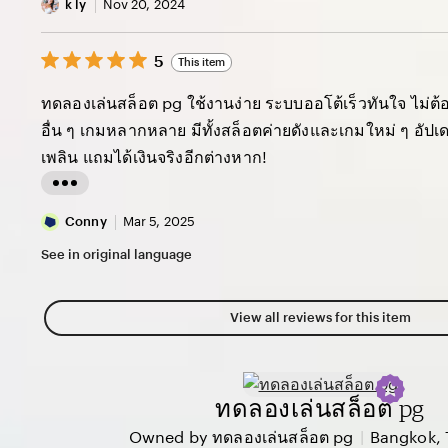
a
v
i
k ly
Nov 20, 2024
c
i
s
y
e
5
t
5
This item
out
T
w
i
of
ทดลองเล่นสล็อต pg ใช้งานง่าย ระบบออโต้เร็วทันใจ ไม่ต
5
h
b
n
stars
อื่น ๆ เกมหลากหลาย มีทั้งสล็อตค่ายดังและเกมใหม่ ๆ อัป
e
y
g
เพลิน แถมได้เงินจริงอีกต่างหาก!
w
L
r
a
e
L
u
v
i
Conny
Mar 5, 2025
r
i
s
See in original language
a
e
t
M
w
i
View all reviews for this item
a
b
n
r
y
g
i
k
r
ทดลองเล่นสล็อต pg
a
l
e
G
y
Owned by ทดลองเล่นสล็อต pg
|
Bangkok, 
v