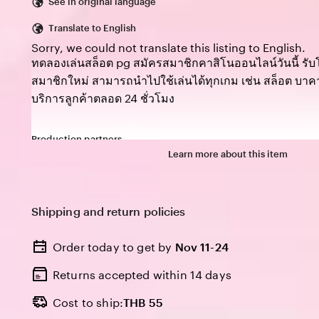
See in original language
Translate to English
Sorry, we could not translate this listing to English.
ทดลองเล่นสล็อต pg สมัครสมาชิกคาสิโนออนไลน์วันนี้ รับโ
สมาชิกใหม่ สามารถนำไปใช้เล่นได้ทุกเกม เช่น สล็อต บาคา
บริการลูกค้าตลอด 24 ชั่วโมง
Production partners
Learn more about this item
ทดลองเล่นสล็อต pg makes this item with help from
Paperworks, The Netherlands
View all
Shipping and return policies
Order today to get by
Nov 11-24
Returns accepted
within 14 days
Cost to ship:
THB
55