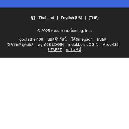
Thailand | English (US) | (THB)
© 2025 ทดลองเล่นสล็อต pg, Inc.
godfather168
บอลคืนวันนี้
โค้ดmegac4
ผบอล
วิเคราะห์ฟุตบอล
wyn168 LOGIN
indukbola LOGIN
Alice432
UFABET
ยอร์ค ซิตี้