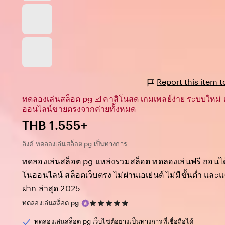
Report this item 
ทดลองเล่นสล็อต pg ☑️ คาสิโนสด เกมเพลย์ง่าย ระบบใหม่ 
ออนไลน์ขายตรงจากค่ายทั้งหมด
Price:
THB 1.555+
ลิงค์ ทดลองเล่นสล็อต pg เป็นทางการ
ทดลองเล่นสล็อต pg แหล่งรวมสล็อต ทดลองเล่นฟรี ถอนได
โนออนไลน์ สล็อตเว็บตรง ไม่ผ่านเอเย่นต์ ไม่มีขั้นต่ำ และแ
ฝาก ล่าสุด 2025
5
ทดลองเล่นสล็อต pg
out
of
ทดลองเล่นสล็อต pg เว็บไซต์อย่างเป็นทางการที่เชื่อถือได้