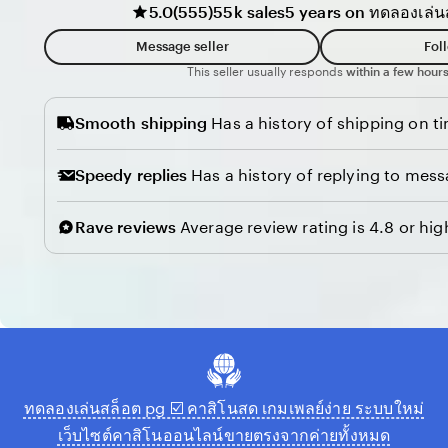
5.0
(555)
55k sales
5 years on ทดลองเล่น
r
i
i
e
Message seller
Fol
l
w
This seller usually responds
within a few hours
l
b
o
Smooth shipping
Has a history of shipping on t
y
C
Speedy replies
Has a history of replying to mess
o
n
Rave reviews
Average review rating is 4.8 or hig
n
y
ทดลองเล่นสล็อต pg ☑️ คาสิโนสด เกมเพลย์ง่าย ระบบใหม่
เว็บไซต์คาสิโนออนไลน์ขายตรงจากค่ายทั้งหมด