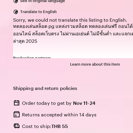
See in original language
Translate to English
Sorry, we could not translate this listing to English.
ทดลองเล่นสล็อต pg แหล่งรวมสล็อต ทดลองเล่นฟรี ถอนได้
ออนไลน์ สล็อตเว็บตรง ไม่ผ่านเอเย่นต์ ไม่มีขั้นต่ำ และแจกเ
ล่าสุด 2025
Production partners
Learn more about this item
ทดลองเล่นสล็อต pg makes this item with help from
Paperworks, The Netherlands
View all
Shipping and return policies
Order today to get by
Nov 11-24
Returns accepted
within 14 days
Cost to ship:
THB
55