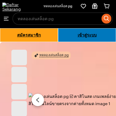
ทดลอง
ทดลองเล่นสล็อต pg
Skip
เล่น
to
Search
Browse
สล็อต
ontent
for
pg
items
or
สมัครสมาชิก
เข้าสู่ระบบ
shops
ทดลองเล่นสล็อต pg