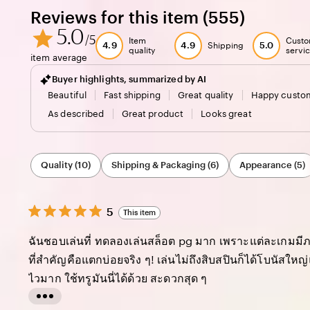
Reviews for this item (555)
5.0
/5
Item
Custo
4.9
4.9
5.0
Shipping
quality
servi
item average
Buyer highlights, summarized by AI
Beautiful
Fast shipping
Great quality
Happy custo
As described
Great product
Looks great
Filter
Quality (10)
Shipping & Packaging (6)
Appearance (5)
by
category
5
5
This item
out
of
ฉันชอบเล่นที่ ทดลองเล่นสล็อต pg มาก เพราะแต่ละเกมมี
5
stars
ที่สำคัญคือแตกบ่อยจริง ๆ! เล่นไม่ถึงสิบสปินก็ได้โบนัสให
ไวมาก ใช้ทรูมันนี่ได้ด้วย สะดวกสุด ๆ
L