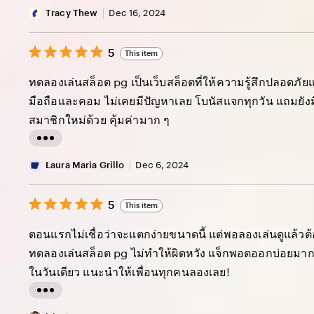
i
Tracy Thew
Dec 16, 2024
s
5
t
5
This item
out
i
of
ทดลองเล่นสล็อต pg เป็นเว็บสล็อตที่ให้ความรู้สึกปลอดภัยแล
5
n
stars
มือถือและคอม ไม่เคยมีปัญหาเลย โบนัสแจกทุกวัน แถมยัง
g
สมาชิกใหม่ด้วย คุ้มค่ามาก ๆ
r
e
L
v
i
Laura Maria Grillo
Dec 6, 2024
i
s
e
5
t
5
This item
out
w
i
of
ตอนแรกไม่เชื่อว่าจะแตกง่ายขนาดนี้ แต่พอลองเล่นดูแล้วต
5
b
n
stars
ทดลองเล่นสล็อต pg ไม่ทำให้ผิดหวัง แจ็กพอตออกบ่อยมาก 
y
g
ในวันเดียว แนะนำให้เพื่อนทุกคนลองเลย!
T
r
r
e
L