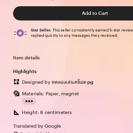
5
stars
Add to Cart
Star Seller.
This seller consistently earned 5-star revie
replied quickly to any messages they received.
Item details
Highlights
Designed by
ทดลองเล่นสล็อต pg
Materials: Paper, magnet
Read
Height: 8 centimeters
the
full
Translated by Google
description