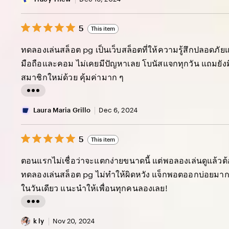
s
5
t
5
This item
out
i
of
ทดลองเล่นสล็อต pg เป็นเว็บสล็อตที่ให้ความรู้สึกปลอดภัยแล
5
n
stars
มือถือและคอม ไม่เคยมีปัญหาเลย โบนัสแจกทุกวัน แถมยัง
g
สมาชิกใหม่ด้วย คุ้มค่ามาก ๆ
r
e
L
v
i
Laura Maria Grillo
Dec 6, 2024
i
s
e
5
t
5
This item
out
w
i
of
ตอนแรกไม่เชื่อว่าจะแตกง่ายขนาดนี้ แต่พอลองเล่นดูแล้วต
5
b
n
stars
ทดลองเล่นสล็อต pg ไม่ทำให้ผิดหวัง แจ็กพอตออกบ่อยมาก 
y
g
ในวันเดียว แนะนำให้เพื่อนทุกคนลองเลย!
T
r
r
e
L
a
v
i
k ly
Nov 20, 2024