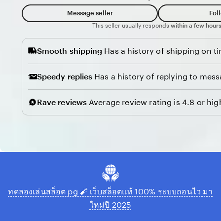
i
e
Message seller
Fol
l
w
This seller usually responds
within a few hours
l
b
o
Smooth shipping
Has a history of shipping on t
y
C
Speedy replies
Has a history of replying to mess
o
n
Rave reviews
Average review rating is 4.8 or hig
n
y
ทดลองเล่นสล็อต pg 🧨 เว็บสล็อตแท้ 100% ระบบถอนไว มา
ใหม่ปี 2025