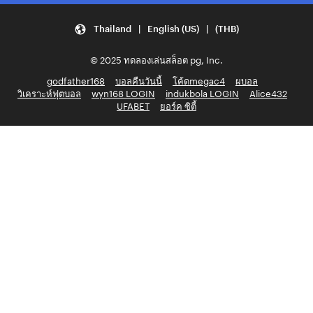
Thailand | English (US) | (THB)
© 2025 ทดลองเล่นสล็อต pg, Inc.
godfather168
บอลคืนวันนี้
โค้ดmegac4
ผบอล
วิเคราะห์ฟุตบอล
wyn168 LOGIN
indukbola LOGIN
Alice432
UFABET
ยอร์ค ซิตี้