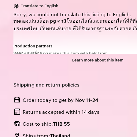
Translate to English
Sorry, we could not translate this listing to English.
ทดลองเล่นสล็อต pg คาสิโนออนไลน์และเกมออนไลน์ที่ดีที่ส
ประเทศไทย เว็บตรงเล่นง่าย ที่ได้รับมาตรฐานระดับสากล เ
Production partners
ทดลองเล่นสล็อต pg makes this item with help from
Paperworks, The Netherlands
Learn more about this item
View all
Shipping and return policies
Order today to get by
Nov 11-24
Returns accepted
within 14 days
Cost to ship:
THB
55
Ships from:
Thailand