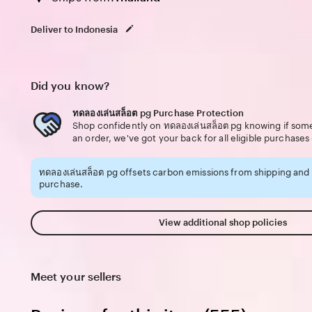
Deliver to Indonesia
Did you know?
ทดลองเล่นสล็อต pg Purchase Protection
Shop confidently on ทดลองเล่นสล็อต pg knowing if som
an order, we've got your back for all eligible purchase
ทดลองเล่นสล็อต pg offsets carbon emissions from shipping and
purchase.
View additional shop policies
Meet your sellers