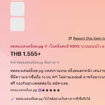
Report this item 
ทดลองเล่นสล็อต pg 🌞 เว็บสล็อตแท้ 100% ระบบถอนไว ม
Price:
THB 1.555+
ลิงค์ ทดลองเล่นสล็อต pg เป็นทางการ
ทดลองเล่นสล็อต pg แหล่งรวมเกม สล็อตแตกหนัก เล่นง่าย ไ
ที่มีความน่าเชื่อถือ ระบบ API ไม่ผ่านเอเย่นต์ มาพร้อมร
ฟรี รองรับทุกแพลตฟอร์ม สมัครเลย
5
ทดลองเล่นสล็อต pg
out
of
ทดลองเล่นสล็อต pg เว็บไซต์อย่างเป็นทางการที่เชื่อถือได้
5