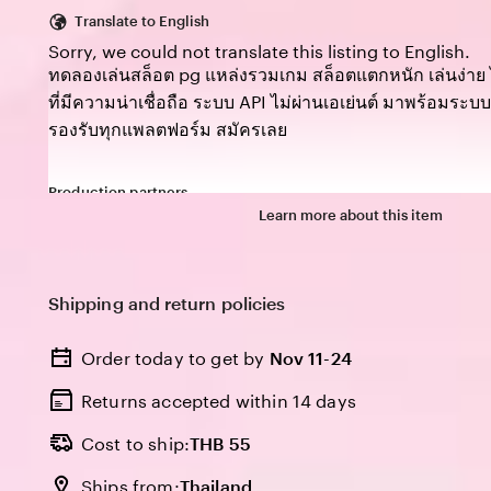
Translate to English
Sorry, we could not translate this listing to English.
ทดลองเล่นสล็อต pg แหล่งรวมเกม สล็อตแตกหนัก เล่นง่าย ได
ที่มีความน่าเชื่อถือ ระบบ API ไม่ผ่านเอเย่นต์ มาพร้อมระ
รองรับทุกแพลตฟอร์ม สมัครเลย
Production partners
Learn more about this item
ทดลองเล่นสล็อต pg makes this item with help from
Paperworks, The Netherlands
View all
Shipping and return policies
Order today to get by
Nov 11-24
Returns accepted
within 14 days
Cost to ship:
THB
55
Ships from:
Thailand