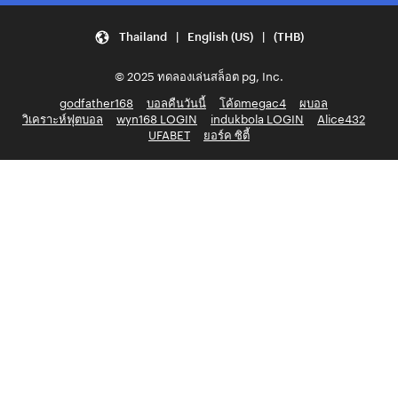
Thailand | English (US) | (THB)
© 2025 ทดลองเล่นสล็อต pg, Inc.
godfather168
บอลคืนวันนี้
โค้ดmegac4
ผบอล
วิเคราะห์ฟุตบอล
wyn168 LOGIN
indukbola LOGIN
Alice432
UFABET
ยอร์ค ซิตี้