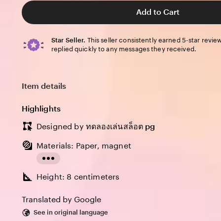
stars
Add to Cart
Star Seller.
This seller consistently earned 5-star revie
replied quickly to any messages they received.
Item details
Highlights
Designed by
ทดลองเล่นสล็อต pg
Materials: Paper, magnet
Read
Height: 8 centimeters
the
full
Translated by Google
description
See in original language