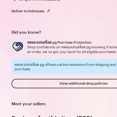
Deliver to Indonesia
Did you know?
ทดลองเล่นสล็อต pg Purchase Protection
Shop confidently on ทดลองเล่นสล็อต pg knowing if som
an order, we've got your back for all eligible purchase
ทดลองเล่นสล็อต pg offsets carbon emissions from shipping and
purchase.
View additional shop policies
Meet your sellers