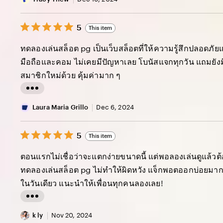
s
5
t
5
This item
out
i
of
ทดลองเล่นสล็อต pg เป็นเว็บสล็อตที่ให้ความรู้สึกปลอดภัยแล
5
n
stars
มือถือและคอม ไม่เคยมีปัญหาเลย โบนัสแจกทุกวัน แถมยัง
g
สมาชิกใหม่ด้วย คุ้มค่ามาก ๆ
r
e
L
v
i
Laura Maria Grillo
Dec 6, 2024
i
s
e
5
t
5
This item
out
w
i
of
ตอนแรกไม่เชื่อว่าจะแตกง่ายขนาดนี้ แต่พอลองเล่นดูแล้วต
5
b
n
stars
ทดลองเล่นสล็อต pg ไม่ทำให้ผิดหวัง แจ็กพอตออกบ่อยมาก 
y
g
ในวันเดียว แนะนำให้เพื่อนทุกคนลองเลย!
T
r
r
e
L
a
v
i
k ly
Nov 20, 2024