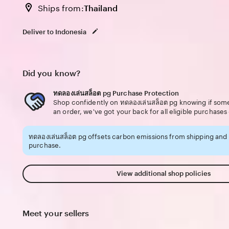
Ships from:
Thailand
Deliver to Indonesia
Did you know?
ทดลองเล่นสล็อต pg Purchase Protection
Shop confidently on ทดลองเล่นสล็อต pg knowing if som
an order, we've got your back for all eligible purchase
ทดลองเล่นสล็อต pg offsets carbon emissions from shipping and
purchase.
View additional shop policies
Meet your sellers