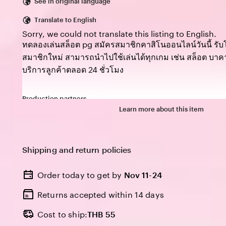
See in original language
Translate to English
Sorry, we could not translate this listing to English.
ทดลองเล่นสล็อต pg สมัครสมาชิกคาสิโนออนไลน์วันนี้ รับโ
สมาชิกใหม่ สามารถนำไปใช้เล่นได้ทุกเกม เช่น สล็อต บาคา
บริการลูกค้าตลอด 24 ชั่วโมง
Production partners
Learn more about this item
ทดลองเล่นสล็อต pg makes this item with help from
Paperworks, The Netherlands
View all
Shipping and return policies
Order today to get by
Nov 11-24
Returns accepted
within 14 days
Cost to ship:
THB
55