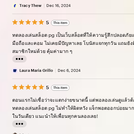
i
Tracy Thew
Dec 16, 2024
s
5
t
5
This item
out
i
of
ทดลองเล่นสล็อต pg เป็นเว็บสล็อตที่ให้ความรู้สึกปลอดภัยแล
5
n
stars
มือถือและคอม ไม่เคยมีปัญหาเลย โบนัสแจกทุกวัน แถมยัง
g
สมาชิกใหม่ด้วย คุ้มค่ามาก ๆ
r
e
L
v
i
Laura Maria Grillo
Dec 6, 2024
i
s
e
5
t
5
This item
out
w
i
of
ตอนแรกไม่เชื่อว่าจะแตกง่ายขนาดนี้ แต่พอลองเล่นดูแล้วต
5
b
n
stars
ทดลองเล่นสล็อต pg ไม่ทำให้ผิดหวัง แจ็กพอตออกบ่อยมาก 
y
g
ในวันเดียว แนะนำให้เพื่อนทุกคนลองเลย!
T
r
r
e
L