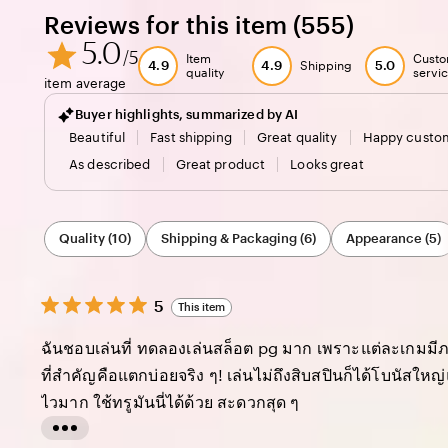
Reviews for this item (555)
5.0
/5
Item
Custo
4.9
4.9
5.0
Shipping
quality
servi
item average
Buyer highlights, summarized by AI
Beautiful
Fast shipping
Great quality
Happy custo
As described
Great product
Looks great
Filter
Quality (10)
Shipping & Packaging (6)
Appearance (5)
by
category
5
5
This item
out
of
ฉันชอบเล่นที่ ทดลองเล่นสล็อต pg มาก เพราะแต่ละเกมมี
5
stars
ที่สำคัญคือแตกบ่อยจริง ๆ! เล่นไม่ถึงสิบสปินก็ได้โบนัสให
ไวมาก ใช้ทรูมันนี่ได้ด้วย สะดวกสุด ๆ
L