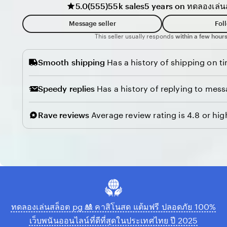
5.0
(555)
55k sales
5 years on ทดลองเล่น
r
i
i
e
Message seller
Fol
l
w
This seller usually responds
within a few hours
l
b
o
Smooth shipping
Has a history of shipping on t
y
C
Speedy replies
Has a history of replying to mess
o
n
Rave reviews
Average review rating is 4.8 or hig
n
y
ทดลองเล่นสล็อต pg 🎎 คาสิโนสด แต้มฟรี ปลอดภัย 100%
เว็บพนันออนไลน์ที่ดีที่สุดในประเทศไทย ปี 2025