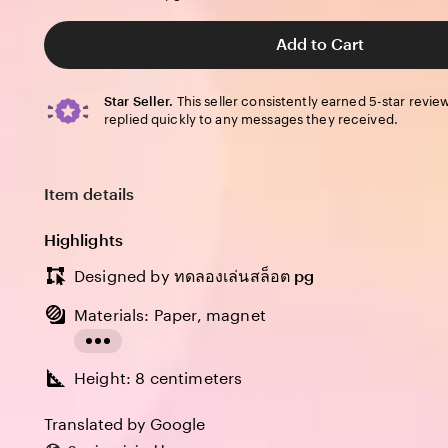
5
stars
Add to Cart
Star Seller.
This seller consistently earned 5-star revie
replied quickly to any messages they received.
Item details
Highlights
Designed by
ทดลองเล่นสล็อต pg
Materials: Paper, magnet
Read
Height: 8 centimeters
the
full
Translated by Google
description