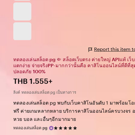
Report this item 
ทดลองเล่นสล็อต pg 🤏 สล็อตเว็บตรง ค่ายใหญ่ APIแท้ เว
แตกง่าย จ่ายจริงPP-มากกว่านั้นคือ คาสิโนออนไลน์ที่ดีที่
ปลอดภัย 100%
Price:
THB 1.555+
ลิงค์ ทดลองเล่นสล็อต pg เป็นทางการ
ทดลองเล่นสล็อต pg พบกับเว็บคาสิโนอันดับ 1 มาพร้อมโ
ฟรี ค่ายเกมหลากหลาย บริการคาสิโนออนไลน์ครบวงจร อา
หวย บอล และอื่นๆอีกมากมาย
5
ทดลองเล่นสล็อต pg
out